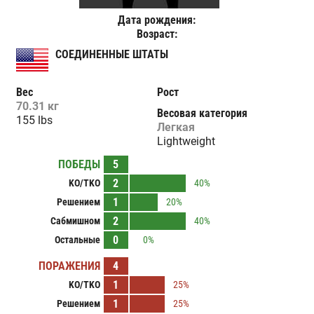
Дата рождения:
Возраст:
СОЕДИНЕННЫЕ ШТАТЫ
Вес
Рост
70.31 кг
Весовая категория
155 lbs
Легкая
Lightweight
ПОБЕДЫ
5
2
KO/TKO
40%
1
Решением
20%
2
Сабмишном
40%
0
Остальные
0%
ПОРАЖЕНИЯ
4
1
KO/TKO
25%
1
Решением
25%