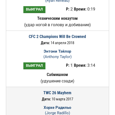
(Ryan Reneau)
Р:
2
Время:
0:19
ВЫИГРАЛ
Техническим нокаутом
(удар ногой в голову и добивание)
CFC 2 Champions Will Be Crowned
Дата:
14 апреля 2018
Энтони Тэйлор
(Anthony Taylor)
Р:
1
Время:
3:14
ВЫИГРАЛ
Сабмишном
(удушение сзади)
TWC 26 Mayhem
Дата:
10 марта 2017
Хорхе Радильо
(Jorge Radillo)