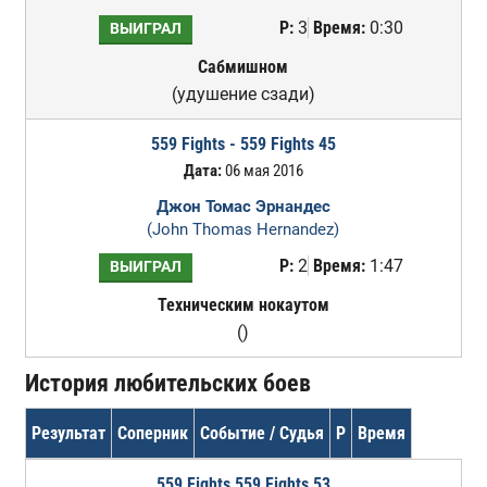
Р:
3
Время:
0:30
ВЫИГРАЛ
Сабмишном
(удушение сзади)
559 Fights - 559 Fights 45
Дата:
06 мая 2016
Джон Томас Эрнандес
(John Thomas Hernandez)
Р:
2
Время:
1:47
ВЫИГРАЛ
Техническим нокаутом
()
История любительских боев
Результат
Соперник
Событие / Судья
Р
Время
559 Fights 559 Fights 53