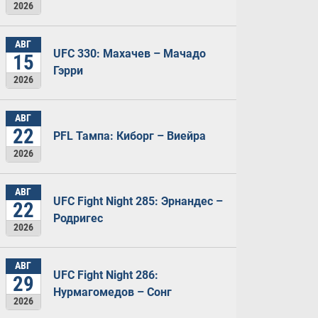
2026
АВГ
UFC 330: Махачев – Мачадо
15
Гэрри
2026
АВГ
22
PFL Тампа: Киборг – Виейра
2026
АВГ
UFC Fight Night 285: Эрнандес –
22
Родригес
2026
АВГ
UFC Fight Night 286:
29
Нурмагомедов – Сонг
2026