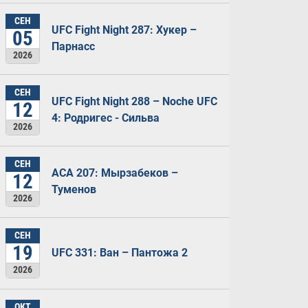
СЕН
UFC Fight Night 287: Хукер –
05
Парнасс
2026
СЕН
UFC Fight Night 288 – Noche UFC
12
4: Родригес - Сильва
2026
СЕН
ACA 207: Мырзабеков –
12
Туменов
2026
СЕН
19
UFC 331: Ван – Пантожа 2
2026
ОКТ