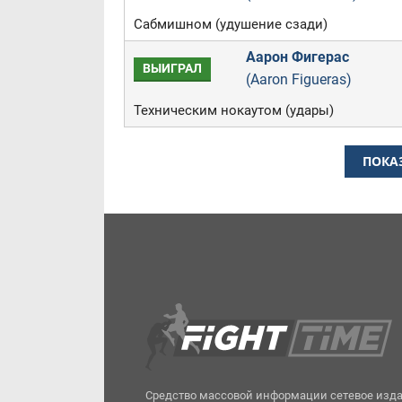
Сабмишном (удушение сзади)
Аарон Фигерас
ВЫИГРАЛ
(Aaron Figueras)
Техническим нокаутом (удары)
ПОКА
Средство массовой информации сетевое изд