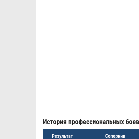
История профессиональных бое
Результат
Соперник