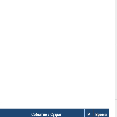
в
Событие / Судья
Р
Время