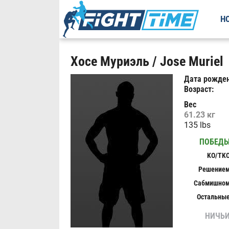
Н
Хосе Муриэль / Jose Muriel
Дата рожден
Возраст:
Вес
61.23 кг
135 lbs
ПОБЕД
KO/TK
Решение
Сабмишно
Остальны
НИЧЬ