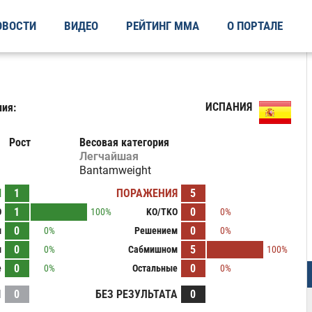
ОВОСТИ
ВИДЕО
РЕЙТИНГ ММА
О ПОРТАЛЕ
ИСПАНИЯ
ия:
Рост
Весовая категория
Легчайшая
Bantamweight
Ы
1
ПОРАЖЕНИЯ
5
1
0
O
100%
KO/TKO
0%
0
0
м
0%
Решением
0%
0
5
м
0%
Сабмишном
100%
0
0
е
0%
Остальные
0%
И
0
БЕЗ РЕЗУЛЬТАТА
0