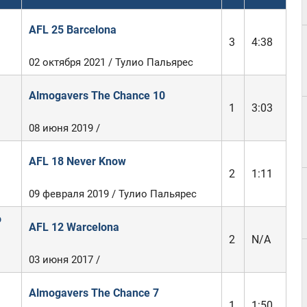
AFL 25 Barcelona
3
4:38
02 октября 2021 / Тулио Пальярес
Almogavers The Chance 10
1
3:03
08 июня 2019 /
AFL 18 Never Know
2
1:11
09 февраля 2019 / Тулио Пальярес
о
AFL 12 Warcelona
2
N/A
03 июня 2017 /
Almogavers The Chance 7
1
1:50