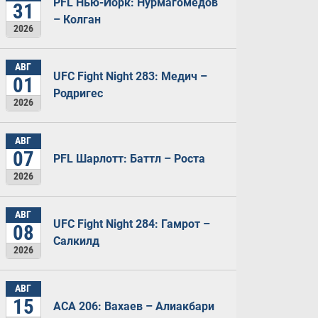
PFL Нью-Йорк: Нурмагомедов
31
– Колган
2026
АВГ
UFC Fight Night 283: Медич –
01
Родригес
2026
АВГ
07
PFL Шарлотт: Баттл – Роста
2026
АВГ
UFC Fight Night 284: Гамрот –
08
Салкилд
2026
АВГ
15
ACA 206: Вахаев – Алиакбари