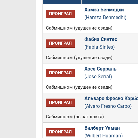
Хамза Бенмедхи
ПРОИГРАЛ
(Hamza Benmedhi)
Сабмишном (удушение сзади)
Фабиа Синтес
ПРОИГРАЛ
(Fabia Sintes)
Сабмишном (удушение сзади)
Хосе Серраль
ПРОИГРАЛ
(Jose Serral)
Сабмишном (удушение сзади)
Альваро Фресно Карб
ПРОИГРАЛ
(Alvaro Fresno Carbo)
Сабмишном (рычаг локтя)
Вилберт Уаман
ПРОИГРАЛ
(Wilbert Huaman)