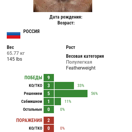
Дата рождения:
Возраст:
РОССИЯ
Вес
Рост
65.77 кг
Весовая категория
145 lbs
Полулегкая
Featherweight
ПОБЕДЫ
9
3
KO/TKO
33%
5
Решением
56%
1
Сабмишном
11%
0
Остальные
0%
ПОРАЖЕНИЯ
2
0
KO/TKO
0%