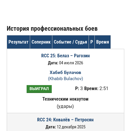
История профессиональных боев
Результат
Соперник
Событие / Судья
Р
Время
RCC 25: Белаз – Рагозин
Дата:
04 июля 2026
Хабиб Булачов
(Khabib Bulachov)
Р:
3
Время:
2:51
ВЫИГРАЛ
Техническим нокаутом
(удары)
RCC 24: Ковалёв – Петросян
Дата:
12 декабря 2025