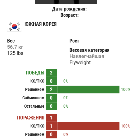
Дата рождения:
Возраст:
ЮЖНАЯ КОРЕЯ
Вес
Рост
56.7 кг
Весовая категория
125 lbs
Наилегчайшая
Flyweight
ПОБЕДЫ
2
0
KO/TKO
0%
2
Решением
100%
0
Сабмишном
0%
0
Остальные
0%
ПОРАЖЕНИЯ
1
1
KO/TKO
100%
0
Решением
0%