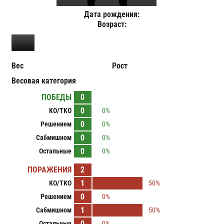
Дата рождения:
Возраст:
Вес
Рост
Весовая категория
ПОБЕДЫ
0
0
KO/TKO
0%
0
Решением
0%
0
Сабмишном
0%
0
Остальные
0%
ПОРАЖЕНИЯ
2
1
KO/TKO
50%
0
Решением
0%
1
Сабмишном
50%
0
Остальные
0%