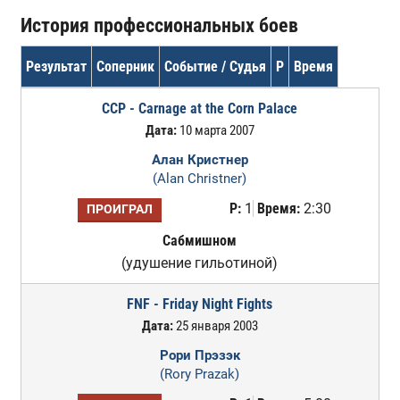
История профессиональных боев
Результат
Соперник
Событие / Судья
Р
Время
CCP - Carnage at the Corn Palace
Дата:
10 марта 2007
Алан Кристнер
(Alan Christner)
Р:
1
Время:
2:30
ПРОИГРАЛ
Сабмишном
(удушение гильотиной)
FNF - Friday Night Fights
Дата:
25 января 2003
Рори Прэзэк
(Rory Prazak)