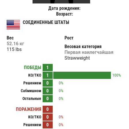
Дата рождения:
Возраст:
СОЕДИНЕННЫЕ ШТАТЫ
Вес
Рост
52.16 кг
Весовая категория
115 lbs
Первая наилегчайшая
Strawweight
ПОБЕДЫ
1
1
KO/TKO
100%
0
Решением
0%
0
Сабмишном
0%
0
Остальные
0%
ПОРАЖЕНИЯ
0
0
KO/TKO
0%
0
Решением
0%