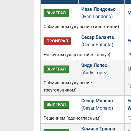
Иван Лондоньо
M
ВЫИГРАЛ
(Ivan Londono)
Сабмишном (удушение гильотиной)
1
Сесар Баланта
E
ПРОИГРАЛ
(Cesar Balanta)
Нокаутом (удар ногой в корпус)
1
Энди Лопес
L
ВЫИГРАЛ
(Andy Lopez)
Сабмишном (удушение
1
треугольником)
Сезар Морено
E
ВЫИГРАЛ
(Cesar Moreno)
W
Решением (единогласным)
1
Камило Триана