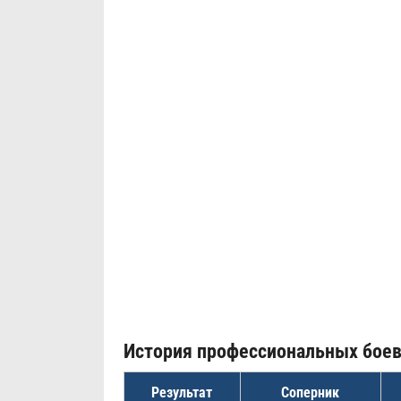
История профессиональных бое
Результат
Соперник