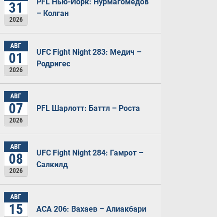
PFL Нью-Йорк: Нурмагомедов
31
– Колган
2026
АВГ
UFC Fight Night 283: Медич –
01
Родригес
2026
АВГ
07
PFL Шарлотт: Баттл – Роста
2026
АВГ
UFC Fight Night 284: Гамрот –
08
Салкилд
2026
АВГ
15
ACA 206: Вахаев – Алиакбари