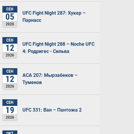
СЕН
UFC Fight Night 287: Хукер –
05
Парнасс
2026
СЕН
UFC Fight Night 288 – Noche UFC
12
4: Родригес - Сильва
2026
СЕН
ACA 207: Мырзабеков –
12
Туменов
2026
СЕН
19
UFC 331: Ван – Пантожа 2
2026
ОКТ