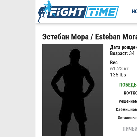
Н
Эстебан Мора / Esteban Mora
Дата рожден
Возраст:
34
Вес
61.23 кг
135 lbs
ПОБЕД
KO/TK
Решение
Сабмишно
Остальны
НИЧЬ