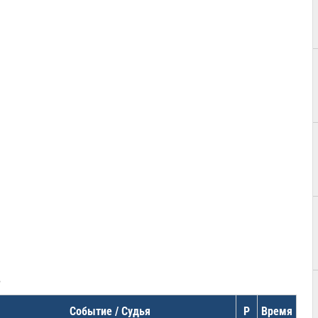
в
Событие / Судья
Р
Время