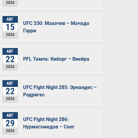
2026
АВГ
UFC 330: Махачев – Мачадо
15
Гэрри
2026
АВГ
22
PFL Тампа: Киборг – Виейра
2026
АВГ
UFC Fight Night 285: Эрнандес –
22
Родригес
2026
АВГ
UFC Fight Night 286:
29
Нурмагомедов – Сонг
2026