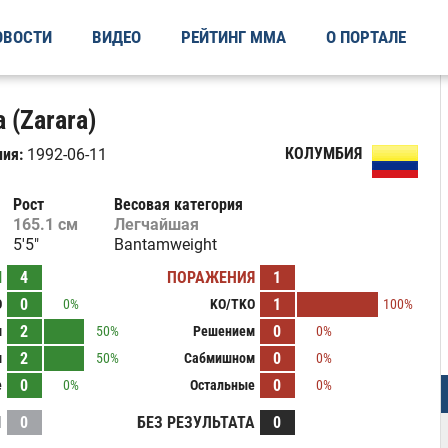
ОВОСТИ
ВИДЕО
РЕЙТИНГ ММА
О ПОРТАЛЕ
 (Zarara)
КОЛУМБИЯ
ия:
1992-06-11
Рост
Весовая категория
165.1 см
Легчайшая
5'5"
Bantamweight
Ы
4
ПОРАЖЕНИЯ
1
0
1
O
0%
KO/TKO
100%
2
0
м
50%
Решением
0%
2
0
м
50%
Сабмишном
0%
0
0
е
0%
Остальные
0%
И
0
БЕЗ РЕЗУЛЬТАТА
0