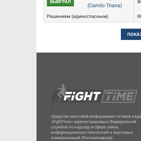
S
ВЫИГРАЛ
(Camilo Triana)
Решением (единогласным)
0
ПОКА
Средство массовой информации сетевое изд
«FightTime» зарегистрировано Федеральной
службой по надзору в сфере связи,
информационных технологий и массовых
коммуникаций (Роскомнадзор).