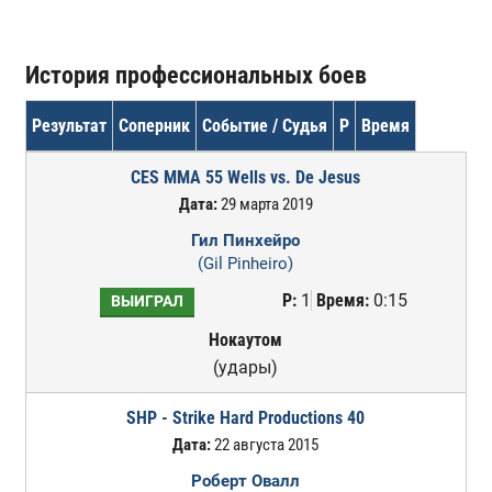
История профессиональных боев
Результат
Соперник
Событие / Судья
Р
Время
CES MMA 55 Wells vs. De Jesus
Дата:
29 марта 2019
Гил Пинхейро
(Gil Pinheiro)
Р:
1
Время:
0:15
ВЫИГРАЛ
Нокаутом
(удары)
SHP - Strike Hard Productions 40
Дата:
22 августа 2015
Роберт Овалл