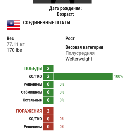
Дата рождения:
Возраст:
СОЕДИНЕННЫЕ ШТАТЫ
Вес
Рост
77.11 кг
Весовая категория
170 lbs
Полусредняя
Welterweight
ПОБЕДЫ
3
3
KO/TKO
100%
0
Решением
0%
0
Сабмишном
0%
0
Остальные
0%
ПОРАЖЕНИЯ
2
0
KO/TKO
0%
0
Решением
0%