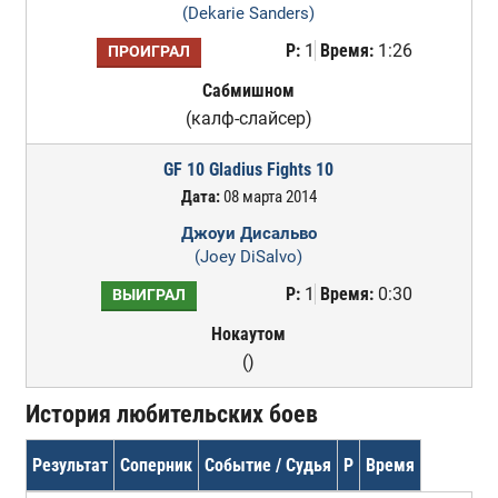
(Dekarie Sanders)
Р:
1
Время:
1:26
ПРОИГРАЛ
Сабмишном
(калф-слайсер)
GF 10 Gladius Fights 10
Дата:
08 марта 2014
Джоуи Дисальво
(Joey DiSalvo)
Р:
1
Время:
0:30
ВЫИГРАЛ
Нокаутом
()
История любительских боев
Результат
Соперник
Событие / Судья
Р
Время