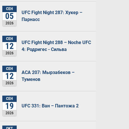
СЕН
UFC Fight Night 287: Хукер –
05
Парнасс
2026
СЕН
UFC Fight Night 288 – Noche UFC
12
4: Родригес - Сильва
2026
СЕН
ACA 207: Мырзабеков –
12
Туменов
2026
СЕН
19
UFC 331: Ван – Пантожа 2
2026
ОКТ