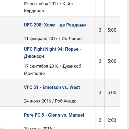
09 сентября 2017 / Кайл
Кардинал
UFC 208: Холм - де Рандами
3
5:00
11 февраля 2017 / Ив Лавин
UFC Fight Night 94: Порье -
Джонсон
3
5:00
17 сентября 2016 / Джейкоб
Монталво
VFC 51 - Emerson vs. West
3
5:00
24 июня 2016 / Роб Хиндс
Pure FC 3 - Glenn vs. Manuel
3
2:03
)
19 марта 2016 /