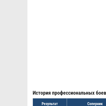
История профессиональных бое
Результат
Соперник