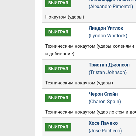
ВЫИГРАЛ
(Alexandre Pimentel)
Нокаутом (удары)
Линдон Уитлок
ВЫИГРАЛ
(Lyndon Whitlock)
Техническим нокаутом (удары коленями 
и добивание)
Тристан Джонсон
ВЫИГРАЛ
(Tristan Johnson)
Техническим нокаутом (удары)
Черон Спэйн
ВЫИГРАЛ
(Charon Spain)
Техническим нокаутом (удар локтем и до
Хосе Пачеко
ВЫИГРАЛ
(Jose Pacheco)