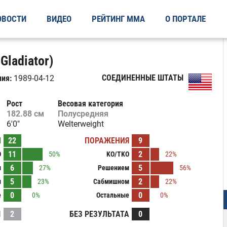
ОВОСТИ
ВИДЕО
РЕЙТИНГ ММА
О ПОРТАЛЕ
Gladiator)
СОЕДИНЕННЫЕ ШТАТЫ
ия:
1989-04-12
Рост
Весовая категория
182.88 см
Полусредняя
6'0"
Welterweight
Ы
22
ПОРАЖЕНИЯ
9
11
2
O
50%
KO/TKO
22%
6
5
м
27%
Решением
56%
5
2
м
23%
Сабмишном
22%
0
0
е
0%
Остальные
0%
И
2
БЕЗ РЕЗУЛЬТАТА
0