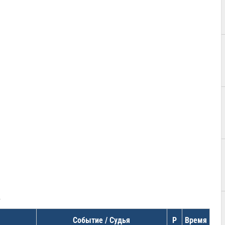
в
Событие / Судья
Р
Время