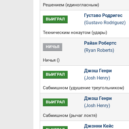
Решением (единогласным)
Густаво Родригес
ВЫИГРАЛ
(Gustavo Rodriguez)
Техническим нокаутом (удары)
Райан Робертс
НИЧЬЯ
(Ryan Roberts)
Ничья ()
Джош Генри
ВЫИГРАЛ
(Josh Henry)
Сабмишном (удушение треугольником)
Джош Генри
ВЫИГРАЛ
(Josh Henry)
Сабмишном (рычаг локтя)
Джонни Кейс