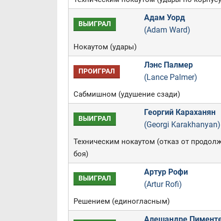
Адам Уорд
ВЫИГРАЛ
(Adam Ward)
Нокаутом (удары)
Лэнс Палмер
ПРОИГРАЛ
(Lance Palmer)
Сабмишном (удушение сзади)
Георгий Караханян
ВЫИГРАЛ
(Georgi Karakhanyan)
Техническим нокаутом (отказ от продол
боя)
Артур Рофи
ВЫИГРАЛ
(Artur Rofi)
Решением (единогласным)
Алешандре Пимент