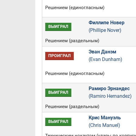
Решением (единогласным)
Филлипе Новер
ВЫИГРАЛ
(Phillipe Nover)
Решением (раздельным)
Эван Данэм
ПРОИГРАЛ
(Evan Dunham)
Решением (единогласным)
Рамиро Эрнандес
ВЫИГРАЛ
(Ramiro Hernandez)
Решением (раздельным)
Крис Мануэль
ВЫИГРАЛ
(Chris Manuel)
Техническим нокаутом (удары по корпусу