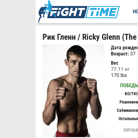
Н
Рик Гленн / Ricky Glenn (The 
Дата рожден
Возраст:
37
Вес
77.11 кг
170 lbs
ПОБЕД
KO/TK
Решение
Сабмишно
Остальны
НИЧЬ