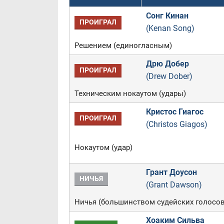
Сонг Кинан
ПРОИГРАЛ
(Kenan Song)
Решением (единогласным)
Дрю Добер
ПРОИГРАЛ
(Drew Dober)
Техническим нокаутом (удары)
Кристос Гиагос
ПРОИГРАЛ
(Christos Giagos)
Нокаутом (удар)
Грант Доусон
НИЧЬЯ
(Grant Dawson)
Ничья (большинством судейских голосов
Хоаким Сильва