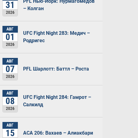
PFL Нью-Йорк: Нурмагомедов
31
– Колган
2026
АВГ
UFC Fight Night 283: Медич –
01
Родригес
2026
АВГ
07
PFL Шарлотт: Баттл – Роста
2026
АВГ
UFC Fight Night 284: Гамрот –
08
Салкилд
2026
АВГ
15
ACA 206: Вахаев – Алиакбари