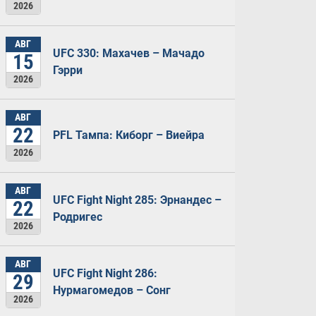
2026
АВГ
UFC 330: Махачев – Мачадо
15
Гэрри
2026
АВГ
22
PFL Тампа: Киборг – Виейра
2026
АВГ
UFC Fight Night 285: Эрнандес –
22
Родригес
2026
АВГ
UFC Fight Night 286:
29
Нурмагомедов – Сонг
2026