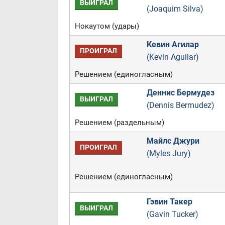
ВЫИГРАЛ
(Joaquim Silva)
Нокаутом (удары)
Кевин Агилар
ПРОИГРАЛ
(Kevin Aguilar)
Решением (единогласным)
Деннис Бермудез
ВЫИГРАЛ
(Dennis Bermudez)
Решением (раздельным)
Майлс Джури
ПРОИГРАЛ
(Myles Jury)
Решением (единогласным)
Гэвин Такер
ВЫИГРАЛ
(Gavin Tucker)