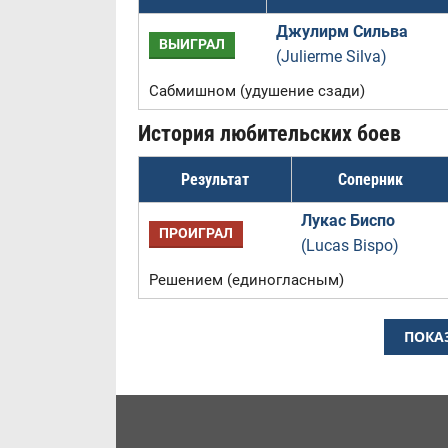
Джулирм Сильва
ВЫИГРАЛ
(Julierme Silva)
Сабмишном (удушение сзади)
История любительских боев
Результат
Соперник
Лукас Биспо
ПРОИГРАЛ
(Lucas Bispo)
Решением (единогласным)
ПОКА