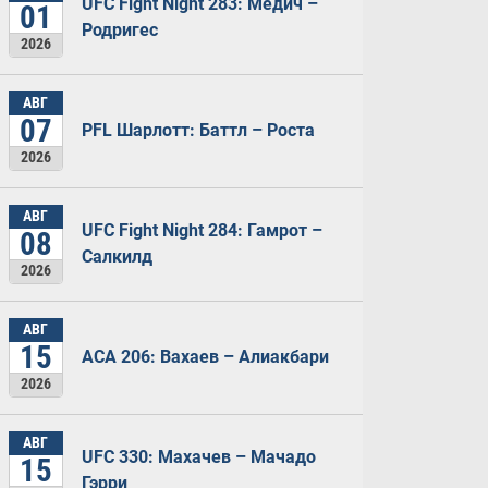
UFC Fight Night 283: Медич –
01
Родригес
2026
АВГ
07
PFL Шарлотт: Баттл – Роста
2026
АВГ
UFC Fight Night 284: Гамрот –
08
Салкилд
2026
АВГ
15
ACA 206: Вахаев – Алиакбари
2026
АВГ
UFC 330: Махачев – Мачадо
15
Гэрри