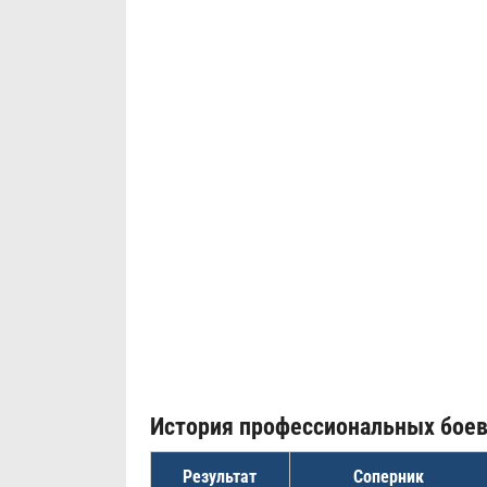
История профессиональных бое
Результат
Соперник