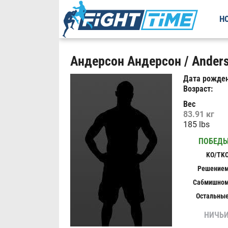
Н
Андерсон Андерсон / Anders
Дата рожден
Возраст:
Вес
83.91 кг
185 lbs
ПОБЕД
KO/TK
Решение
Сабмишно
Остальны
НИЧЬ