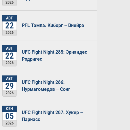
2026
АВГ
22
PFL Тампа: Киборг – Виейра
2026
АВГ
UFC Fight Night 285: Эрнандес –
22
Родригес
2026
АВГ
UFC Fight Night 286:
29
Нурмагомедов – Сонг
2026
СЕН
UFC Fight Night 287: Хукер –
05
Парнасс
2026