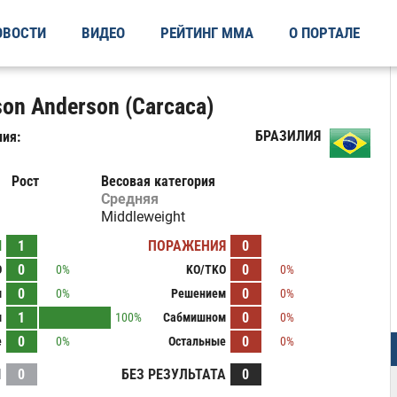
ОВОСТИ
ВИДЕО
РЕЙТИНГ ММА
О ПОРТАЛЕ
on Anderson (Carcaca)
БРАЗИЛИЯ
ия:
Рост
Весовая категория
Средняя
Middleweight
Ы
1
ПОРАЖЕНИЯ
0
0
0
O
0%
KO/TKO
0%
0
0
м
0%
Решением
0%
1
0
м
100%
Сабмишном
0%
0
0
е
0%
Остальные
0%
И
0
БЕЗ РЕЗУЛЬТАТА
0