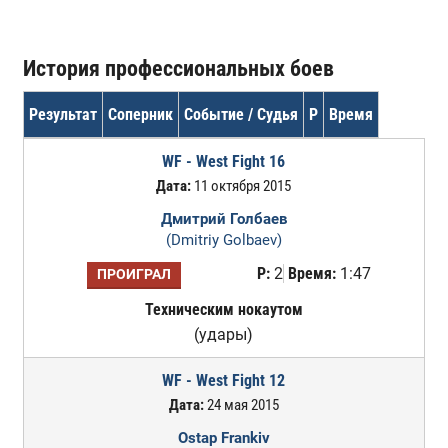
История профессиональных боев
Результат
Соперник
Событие / Судья
Р
Время
WF - West Fight 16
Дата:
11 октября 2015
Дмитрий Голбаев
(Dmitriy Golbaev)
Р:
2
Время:
1:47
ПРОИГРАЛ
Техническим нокаутом
(удары)
WF - West Fight 12
Дата:
24 мая 2015
Ostap Frankiv