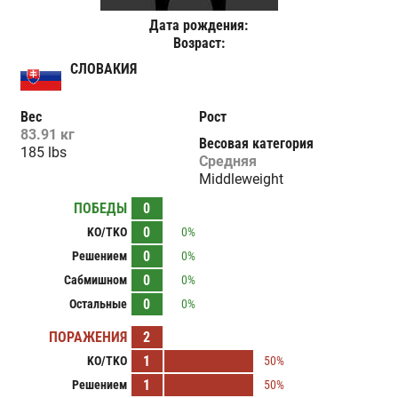
Дата рождения:
Возраст:
СЛОВАКИЯ
Вес
Рост
83.91 кг
Весовая категория
185 lbs
Средняя
Middleweight
ПОБЕДЫ
0
0
KO/TKO
0%
0
Решением
0%
0
Сабмишном
0%
0
Остальные
0%
ПОРАЖЕНИЯ
2
1
KO/TKO
50%
1
Решением
50%