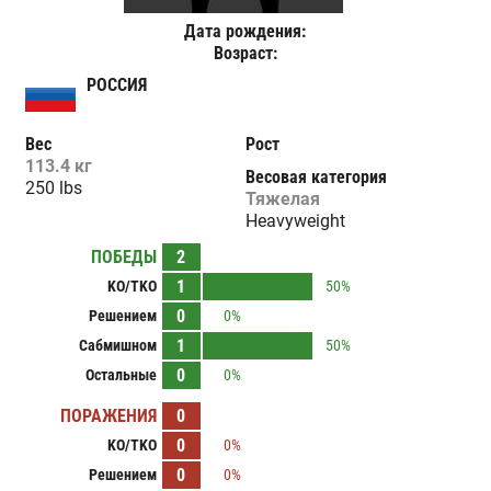
Дата рождения:
Возраст:
РОССИЯ
Вес
Рост
113.4 кг
Весовая категория
250 lbs
Тяжелая
Heavyweight
ПОБЕДЫ
2
1
KO/TKO
50%
0
Решением
0%
1
Сабмишном
50%
0
Остальные
0%
ПОРАЖЕНИЯ
0
0
KO/TKO
0%
0
Решением
0%