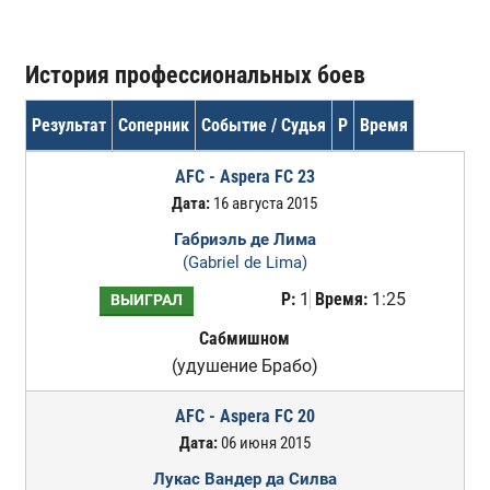
История профессиональных боев
Результат
Соперник
Событие / Судья
Р
Время
AFC - Aspera FC 23
Дата:
16 августа 2015
Габриэль де Лима
(Gabriel de Lima)
Р:
1
Время:
1:25
ВЫИГРАЛ
Сабмишном
(удушение Брабо)
AFC - Aspera FC 20
Дата:
06 июня 2015
Лукас Вандер да Силва