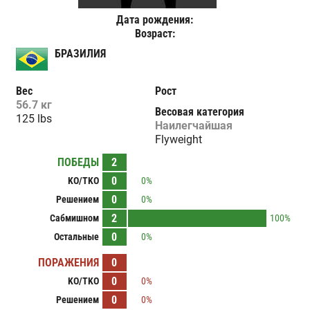
Дата рождения:
Возраст:
БРАЗИЛИЯ
Вес
Рост
56.7 кг
Весовая категория
125 lbs
Наилегчайшая
Flyweight
ПОБЕДЫ
2
0
KO/TKO
0%
0
Решением
0%
2
Сабмишном
100%
0
Остальные
0%
ПОРАЖЕНИЯ
0
0
KO/TKO
0%
0
Решением
0%