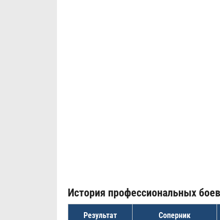
История профессиональных бое
Результат
Соперник