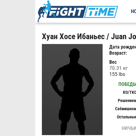
Н
Хуан Хосе Ибаньес / Juan Jos
Дата рожден
Возраст:
Вес
70.31 кг
155 lbs
ПОБЕД
KO/TK
Решение
Сабмишно
Остальны
НИЧЬ