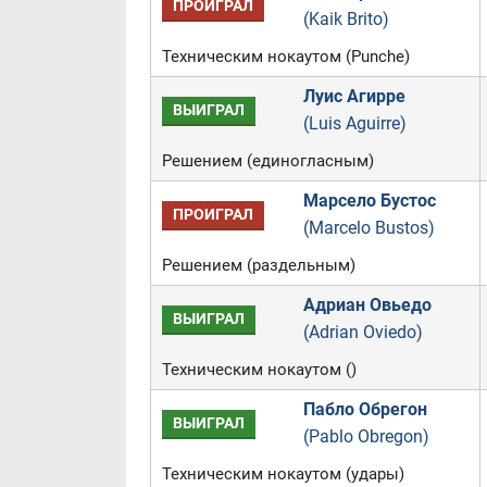
ПРОИГРАЛ
(Kaik Brito)
Техническим нокаутом (Punche)
Луис Агирре
ВЫИГРАЛ
(Luis Aguirre)
Решением (единогласным)
Марсело Бустос
ПРОИГРАЛ
(Marcelo Bustos)
Решением (раздельным)
Адриан Овьедо
ВЫИГРАЛ
(Adrian Oviedo)
Техническим нокаутом ()
Пабло Обрегон
ВЫИГРАЛ
(Pablo Obregon)
Техническим нокаутом (удары)