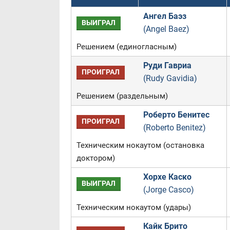
Ангел Баэз
ВЫИГРАЛ
(Angel Baez)
Решением (единогласным)
Руди Гавриа
ПРОИГРАЛ
(Rudy Gavidia)
Решением (раздельным)
Роберто Бенитес
ПРОИГРАЛ
(Roberto Benitez)
Техническим нокаутом (остановка
доктором)
Хорхе Каско
ВЫИГРАЛ
(Jorge Casco)
Техническим нокаутом (удары)
Кайк Брито