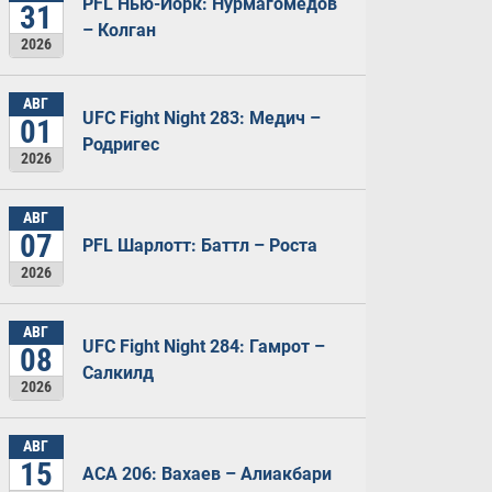
PFL Нью-Йорк: Нурмагомедов
31
– Колган
2026
АВГ
UFC Fight Night 283: Медич –
01
Родригес
2026
АВГ
07
PFL Шарлотт: Баттл – Роста
2026
АВГ
UFC Fight Night 284: Гамрот –
08
Салкилд
2026
АВГ
15
ACA 206: Вахаев – Алиакбари