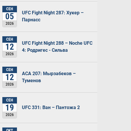
СЕН
UFC Fight Night 287: Хукер –
05
Парнасс
2026
СЕН
UFC Fight Night 288 – Noche UFC
12
4: Родригес - Сильва
2026
СЕН
ACA 207: Мырзабеков –
12
Туменов
2026
СЕН
19
UFC 331: Ван – Пантожа 2
2026
ОКТ