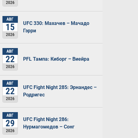
2026
АВГ
UFC 330: Махачев – Мачадо
15
Гэрри
2026
АВГ
22
PFL Тампа: Киборг – Виейра
2026
АВГ
UFC Fight Night 285: Эрнандес –
22
Родригес
2026
АВГ
UFC Fight Night 286:
29
Нурмагомедов – Сонг
2026