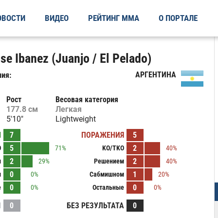
ОВОСТИ
ВИДЕО
РЕЙТИНГ ММА
О ПОРТАЛЕ
e Ibanez (Juanjo / El Pelado)
АРГЕНТИНА
ия:
Рост
Весовая категория
177.8 см
Легкая
5'10"
Lightweight
Ы
7
ПОРАЖЕНИЯ
5
5
2
O
71%
KO/TKO
40%
2
2
м
29%
Решением
40%
0
1
м
0%
Сабмишном
20%
0
0
е
0%
Остальные
0%
И
0
БЕЗ РЕЗУЛЬТАТА
0