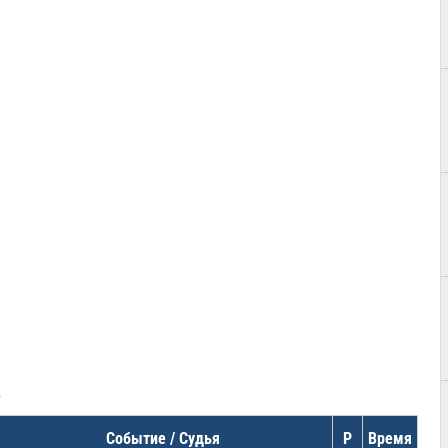
в
Событие / Судья
Р
Время