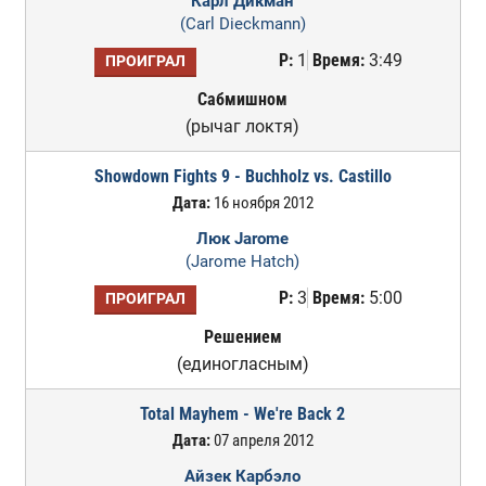
Карл Дикман
(Carl Dieckmann)
Р:
1
Время:
3:49
ПРОИГРАЛ
Сабмишном
(рычаг локтя)
Showdown Fights 9 - Buchholz vs. Castillo
Дата:
16 ноября 2012
Люк Jarome
(Jarome Hatch)
Р:
3
Время:
5:00
ПРОИГРАЛ
Решением
(единогласным)
Total Mayhem - We're Back 2
Дата:
07 апреля 2012
Айзек Карбэло