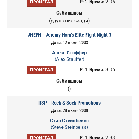
Р:
2
Время:
2:06
ПРОИГРАЛ
Сабмишном
(удушение сзади)
JHEFN - Jeremy Horn's Elite Fight Night 3
Дата:
12 июля 2008
Алекс Стоффер
(Alex Stauffer)
Р:
1
Время:
3:06
ПРОИГРАЛ
Сабмишном
()
RSP - Rock & Sock Promotions
Дата:
28 июня 2008
Стив Стейнбейсс
(Steve Steinbeiss)
Р:
1
Время:
2:33
ПРОИГРАЛ