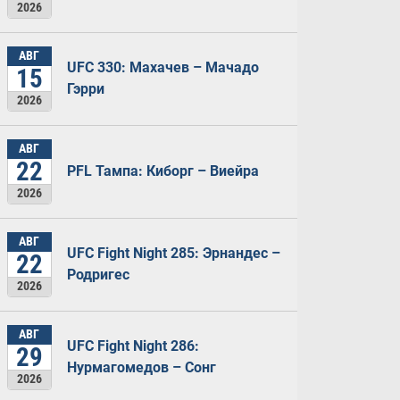
2026
АВГ
UFC 330: Махачев – Мачадо
15
Гэрри
2026
АВГ
22
PFL Тампа: Киборг – Виейра
2026
АВГ
UFC Fight Night 285: Эрнандес –
22
Родригес
2026
АВГ
UFC Fight Night 286:
29
Нурмагомедов – Сонг
2026