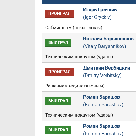
Игорь Гричкив
ПРОИГРАЛ
(Igor Gryckiv)
Сабмишном (рычаг локтя)
Виталий Барышников
ВЫИГРАЛ
(Vitaly Baryshnikov)
Техническим нокаутом (удары)
Дмитрий Вербицкий
ПРОИГРАЛ
(Dmitry Verbitsky)
Решением (единогласным)
Роман Барашов
ВЫИГРАЛ
(Roman Barashov)
Техническим нокаутом (удары)
Роман Барашов
ВЫИГРАЛ
(Roman Barashov)