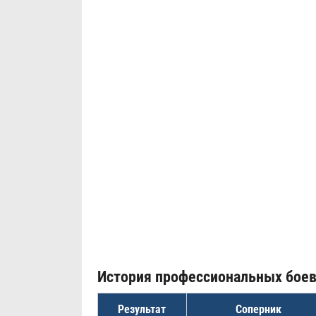
История профессиональных бое
Результат
Соперник