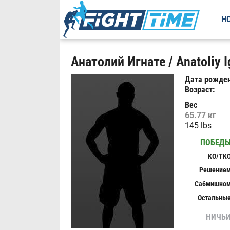
Н
Анатолий Игнате / Anatoliy I
Дата рожден
Возраст:
Вес
65.77 кг
145 lbs
ПОБЕД
KO/TK
Решение
Сабмишно
Остальны
НИЧЬ