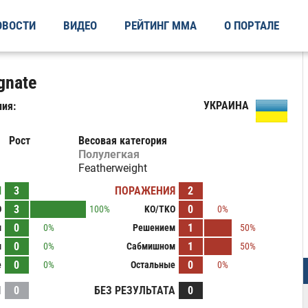
ОВОСТИ
ВИДЕО
РЕЙТИНГ ММА
О ПОРТАЛЕ
gnate
УКРАИНА
ия:
Рост
Весовая категория
Полулегкая
Featherweight
Ы
3
ПОРАЖЕНИЯ
2
3
0
O
100%
KO/TKO
0%
0
1
м
0%
Решением
50%
0
1
м
0%
Сабмишном
50%
0
0
е
0%
Остальные
0%
И
0
БЕЗ РЕЗУЛЬТАТА
0