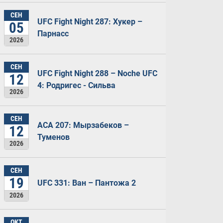
СЕН
UFC Fight Night 287: Хукер –
05
Парнасс
2026
СЕН
UFC Fight Night 288 – Noche UFC
12
4: Родригес - Сильва
2026
СЕН
ACA 207: Мырзабеков –
12
Туменов
2026
СЕН
19
UFC 331: Ван – Пантожа 2
2026
ОКТ