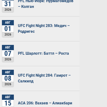
PFL Нью-Йорк: Нурмагомедов
31
– Колган
2026
АВГ
UFC Fight Night 283: Медич –
01
Родригес
2026
АВГ
07
PFL Шарлотт: Баттл – Роста
2026
АВГ
UFC Fight Night 284: Гамрот –
08
Салкилд
2026
АВГ
15
ACA 206: Вахаев – Алиакбари