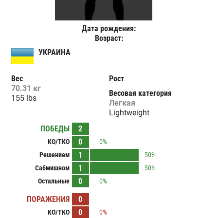
Дата рождения:
Возраст:
УКРАИНА
Вес
Рост
70.31 кг
Весовая категория
155 lbs
Легкая
Lightweight
ПОБЕДЫ
2
0
KO/TKO
0%
1
Решением
50%
1
Сабмишном
50%
0
Остальные
0%
ПОРАЖЕНИЯ
0
0
KO/TKO
0%