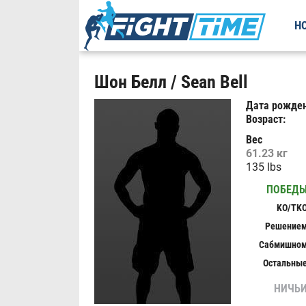
Н
Шон Белл / Sean Bell
Дата рожден
Возраст:
Вес
61.23 кг
135 lbs
ПОБЕД
KO/TK
Решение
Сабмишно
Остальны
НИЧЬ