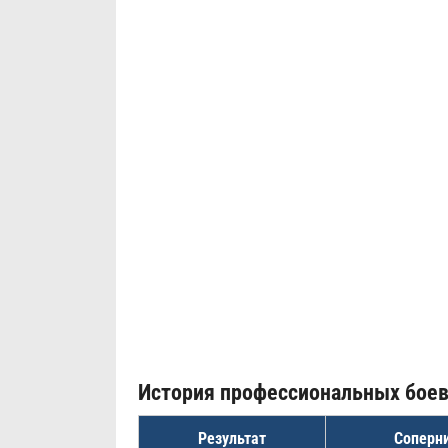
История профессиональных бое
Результат
Соперн