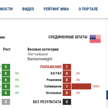
ОВОСТИ
ВИДЕО
РЕЙТИНГ ММА
О ПОРТАЛЕ
СОЕДИНЕННЫЕ ШТАТЫ
ия:
Рост
Весовая категория
Легчайшая
Bantamweight
Ы
0
ПОРАЖЕНИЯ
1
0
0
O
0%
KO/TKO
0%
0
0
м
0%
Решением
0%
0
1
м
0%
Сабмишном
100%
0
0
е
0%
Остальные
0%
И
0
БЕЗ РЕЗУЛЬТАТА
0