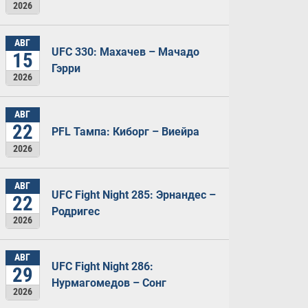
2026
АВГ
UFC 330: Махачев – Мачадо
15
Гэрри
2026
АВГ
22
PFL Тампа: Киборг – Виейра
2026
АВГ
UFC Fight Night 285: Эрнандес –
22
Родригес
2026
АВГ
UFC Fight Night 286:
29
Нурмагомедов – Сонг
2026