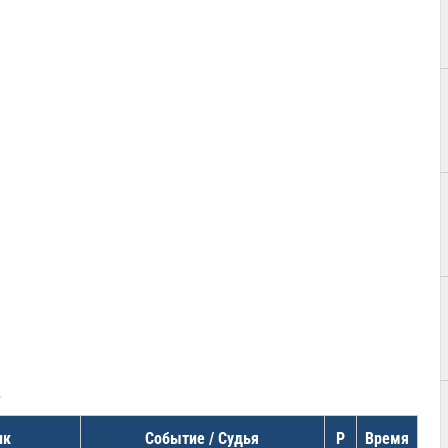
в
ик
Событие / Судья
Р
Время