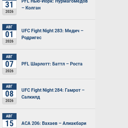
PFL Нью-Йорк: Нурмагомедов
31
– Колган
2026
АВГ
UFC Fight Night 283: Медич –
01
Родригес
2026
АВГ
07
PFL Шарлотт: Баттл – Роста
2026
АВГ
UFC Fight Night 284: Гамрот –
08
Салкилд
2026
АВГ
15
ACA 206: Вахаев – Алиакбари