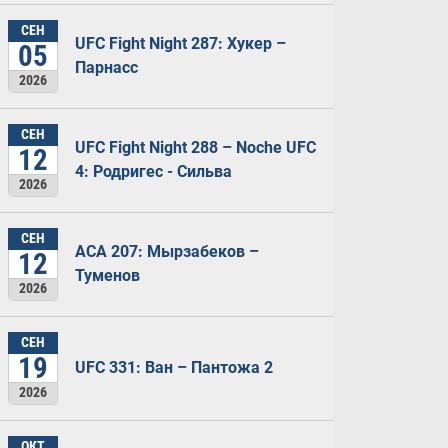
СЕН
UFC Fight Night 287: Хукер –
05
Парнасс
2026
СЕН
UFC Fight Night 288 – Noche UFC
12
4: Родригес - Сильва
2026
СЕН
ACA 207: Мырзабеков –
12
Туменов
2026
СЕН
19
UFC 331: Ван – Пантожа 2
2026
ОКТ