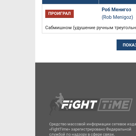
Роб Менигоз
ПРОИГРАЛ
(Rob Menigoz)
Сабмишном (удушение ручным треугольн
ПОКА
Средство массовой информации сетевое изд
«FightTime» зарегистрировано Федеральной
службой по надзору в сфере связи,