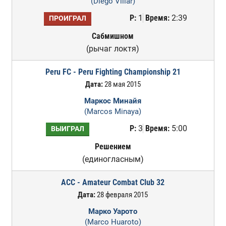
(Diego Villar)
Р:
1
Время:
2:39
ПРОИГРАЛ
Сабмишном
(рычаг локтя)
Peru FC - Peru Fighting Championship 21
Дата:
28 мая 2015
Маркос Минайя
(Marcos Minaya)
Р:
3
Время:
5:00
ВЫИГРАЛ
Решением
(единогласным)
ACC - Amateur Combat Club 32
Дата:
28 февраля 2015
Марко Уарото
(Marco Huaroto)