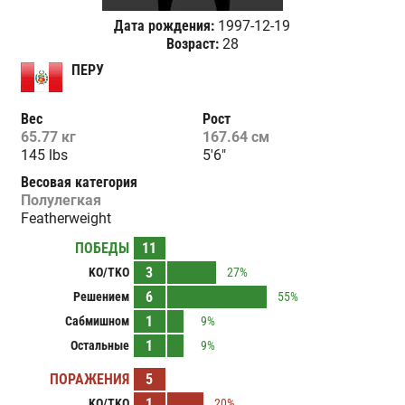
Дата рождения:
1997-12-19
Возраст:
28
ПЕРУ
Вес
Рост
65.77 кг
167.64 см
145 lbs
5'6"
Весовая категория
Полулегкая
Featherweight
ПОБЕДЫ
11
3
KO/TKO
27%
6
Решением
55%
1
Сабмишном
9%
1
Остальные
9%
ПОРАЖЕНИЯ
5
1
KO/TKO
20%