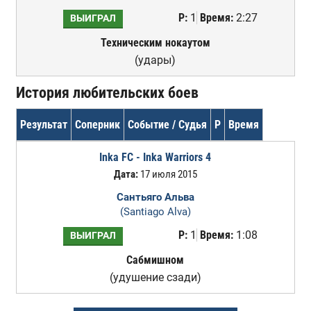
Р:
1
Время:
2:27
ВЫИГРАЛ
Техническим нокаутом
(удары)
История любительских боев
Результат
Соперник
Событие / Судья
Р
Время
Inka FC - Inka Warriors 4
Дата:
17 июля 2015
Сантьяго Альва
(Santiago Alva)
Р:
1
Время:
1:08
ВЫИГРАЛ
Сабмишном
(удушение сзади)