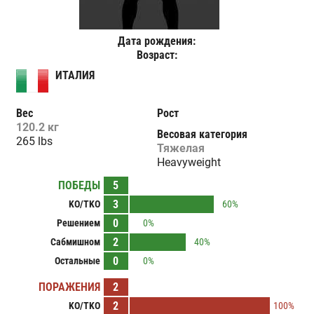
Дата рождения:
Возраст:
ИТАЛИЯ
Вес
Рост
120.2 кг
Весовая категория
265 lbs
Тяжелая
Heavyweight
ПОБЕДЫ
5
3
KO/TKO
60%
0
Решением
0%
2
Сабмишном
40%
0
Остальные
0%
ПОРАЖЕНИЯ
2
2
KO/TKO
100%