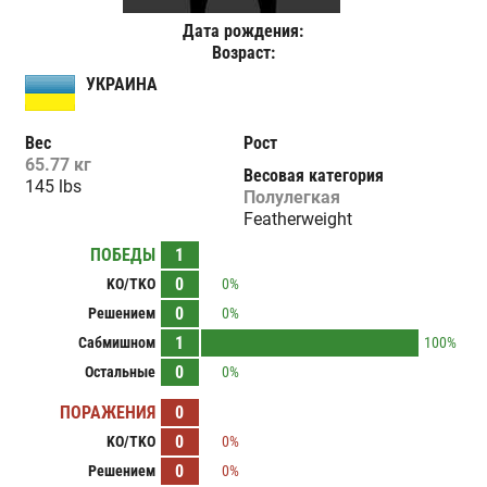
Дата рождения:
Возраст:
УКРАИНА
Вес
Рост
65.77 кг
Весовая категория
145 lbs
Полулегкая
Featherweight
ПОБЕДЫ
1
0
KO/TKO
0%
0
Решением
0%
1
Сабмишном
100%
0
Остальные
0%
ПОРАЖЕНИЯ
0
0
KO/TKO
0%
0
Решением
0%