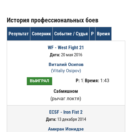
История профессиональных боев
Результат
Соперник
Событие / Судья
Р
Время
WF - West Fight 21
Дата:
20 мая 2016
Виталий Осипов
(Vitaliy Osipov)
Р:
1
Время:
1:43
ВЫИГРАЛ
Сабмишном
(рычаг локтя)
ECSF - Iron Fist 2
Дата:
13 декабря 2014
Амиран Ионидзе