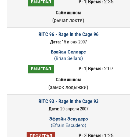
Р:
1
Время:
2:35
ВЫИГРАЛ
Сабмишном
(рычаг локтя)
RITC 96 - Rage in the Cage 96
Дата:
15 июня 2007
Брайан Селларс
(Brian Sellars)
Р:
1
Время:
2:07
ВЫИГРАЛ
Сабмишном
(замок лодыжки)
RITC 93 - Rage in the Cage 93
Дата:
20 апреля 2007
Эфрэйн Эскудеро
(Efrain Escudero)
Р:
2
Время:
1:25
ПРОИГРАЛ