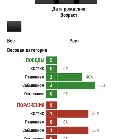
Дата рождения:
Возраст:
Вес
Рост
Весовая категория
ПОБЕДЫ
5
0
KO/TKO
0%
2
Решением
40%
3
Сабмишном
60%
0
Остальные
0%
ПОРАЖЕНИЯ
2
1
KO/TKO
50%
0
Решением
0%
1
Сабмишном
50%
0
Остальные
0%