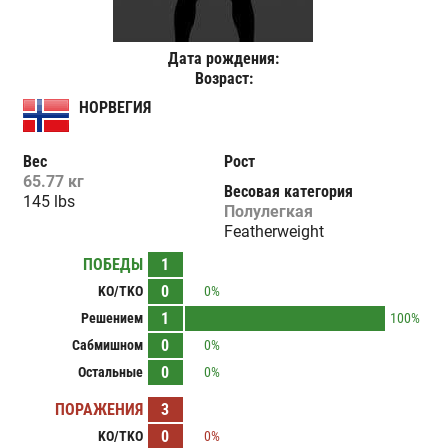
Дата рождения:
Возраст:
НОРВЕГИЯ
Вес
Рост
65.77 кг
Весовая категория
145 lbs
Полулегкая
Featherweight
ПОБЕДЫ
1
0
KO/TKO
0%
1
Решением
100%
0
Сабмишном
0%
0
Остальные
0%
ПОРАЖЕНИЯ
3
0
KO/TKO
0%