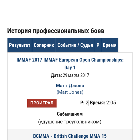
История профессиональных боев
Результат
Соперник
Событие / Судья
Р
Время
IMMAF 2017 IMMAF European Open Championships:
Day 1
Дата:
29 марта 2017
Мэтт Джонс
(Matt Jones)
Р:
2
Время:
2:05
ПРОИГРАЛ
Сабмишном
(удушение треугольником)
BCMMA - British Challenge MMA 15