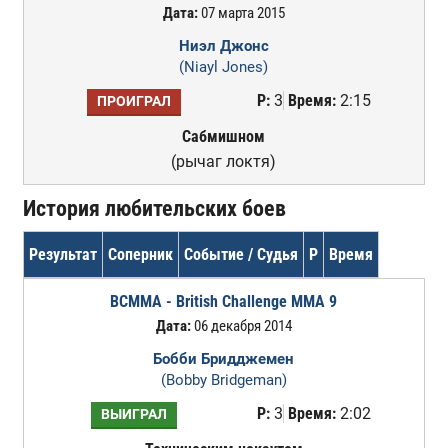
Дата:
07 марта 2015
Ниэл Джонс
(Niayl Jones)
Р:
3
Время:
2:15
ПРОИГРАЛ
Сабмишном
(рычаг локтя)
История любительских боев
Результат
Соперник
Событие / Судья
Р
Время
BCMMA - British Challenge MMA 9
Дата:
06 декабря 2014
Бобби Бридджемен
(Bobby Bridgeman)
Р:
3
Время:
2:02
ВЫИГРАЛ