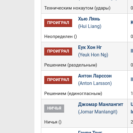
Техническим нокаутом (удары)
0
Хью Лянь
K
ПРОИГРАЛ
(Hui Liang)
Неопределен ()
0
Еук Хон Нг
I
ПРОИГРАЛ
(Yeuk Hon Ng)
Решением (раздельным)
0
Антон Ларссон
I
ПРОИГРАЛ
(Anton Larsson)
Решением (единогласным)
1
Джомар Манлангит
U
НИЧЬЯ
(Jomar Manlangit)
I
Ничья ()
2
Генри Тонг