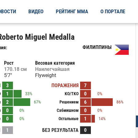
ОВОСТИ
ВИДЕО
РЕЙТИНГ ММА
О ПОРТАЛЕ
oberto Miguel Medalla
ФИЛИППИНЫ
ия:
Рост
Весовая категория
170.18 см
Наилегчайшая
5'7"
Flyweight
Ы
3
ПОРАЖЕНИЯ
7
1
0
O
33%
KO/TKO
0%
2
6
м
67%
Решением
86%
0
0
м
0%
Сабмишном
0%
0
1
е
0%
Остальные
14%
И
1
БЕЗ РЕЗУЛЬТАТА
0