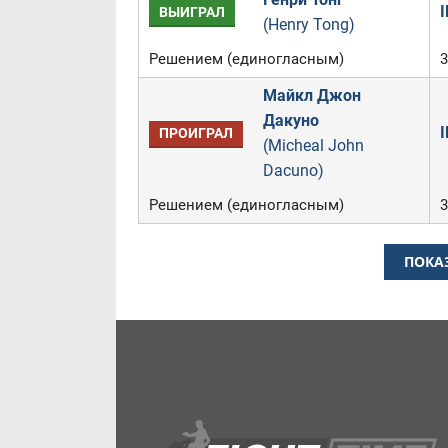
I
ВЫИГРАЛ
(Henry Tong)
Решением (единогласным)
3
Майкл Джон
Дакуно
I
ПРОИГРАЛ
(Micheal John
Dacuno)
Решением (единогласным)
3
ПОКА