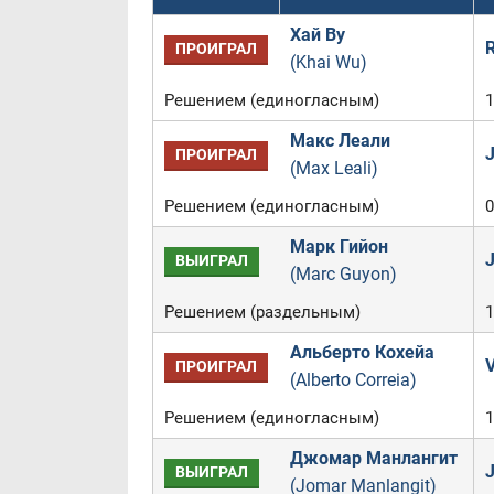
Хай Ву
R
ПРОИГРАЛ
(Khai Wu)
Решением (единогласным)
1
Макс Леали
J
ПРОИГРАЛ
(Max Leali)
Решением (единогласным)
0
Марк Гийон
J
ВЫИГРАЛ
(Marc Guyon)
Решением (раздельным)
1
Альберто Кохейа
V
ПРОИГРАЛ
(Alberto Correia)
Решением (единогласным)
1
Джомар Манлангит
J
ВЫИГРАЛ
(Jomar Manlangit)