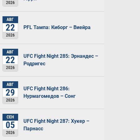
2026
АВГ
22
PFL Тампа: Киборг – Виейра
2026
АВГ
UFC Fight Night 285: Эрнандес –
22
Родригес
2026
АВГ
UFC Fight Night 286:
29
Нурмагомедов – Сонг
2026
СЕН
UFC Fight Night 287: Хукер –
05
Парнасс
2026