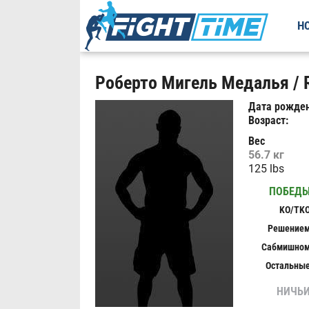
Н
Роберто Мигель Медалья / R
Дата рожден
Возраст:
Вес
56.7 кг
125 lbs
ПОБЕД
KO/TK
Решение
Сабмишно
Остальны
НИЧЬ