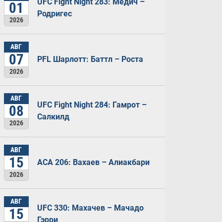
UFC Fight Night 283: Медич –
01
Родригес
2026
АВГ
07
PFL Шарлотт: Баттл – Роста
2026
АВГ
UFC Fight Night 284: Гамрот –
08
Салкилд
2026
АВГ
15
ACA 206: Вахаев – Алиакбари
2026
АВГ
UFC 330: Махачев – Мачадо
15
Гэрри