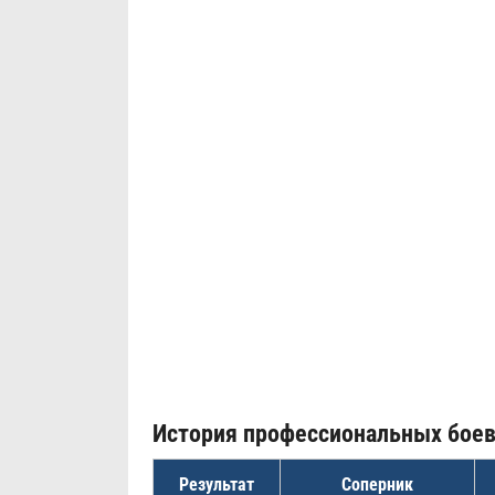
История профессиональных бое
Результат
Соперник