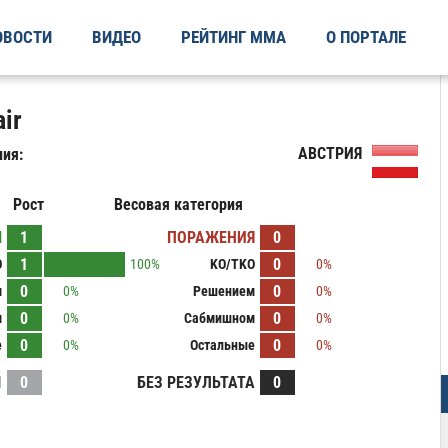
ОВОСТИ
ВИДЕО
РЕЙТИНГ ММА
О ПОРТАЛЕ
ir
АВСТРИЯ
ия:
Рост
Весовая категория
Ы
1
ПОРАЖЕНИЯ
0
1
0
O
100%
KO/TKO
0%
0
0
м
0%
Решением
0%
0
0
м
0%
Сабмишном
0%
0
0
е
0%
Остальные
0%
И
0
БЕЗ РЕЗУЛЬТАТА
0