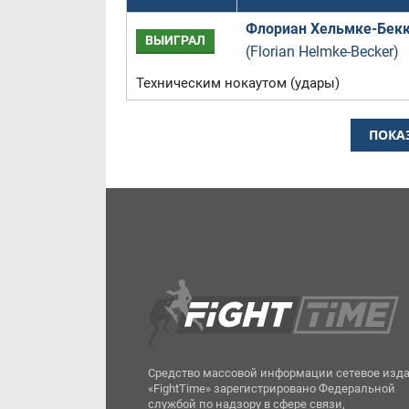
Флориан Хельмке-Бек
ВЫИГРАЛ
(Florian Helmke-Becker)
Техническим нокаутом (удары)
ПОКА
Средство массовой информации сетевое изд
«FightTime» зарегистрировано Федеральной
службой по надзору в сфере связи,