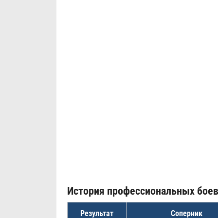
История профессиональных бое
Результат
Соперник