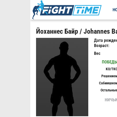
Н
Йоханнес Байр / Johannes Ba
Дата рожден
Возраст:
Вес
ПОБЕД
KO/TK
Решение
Сабмишно
Остальны
НИЧЬ