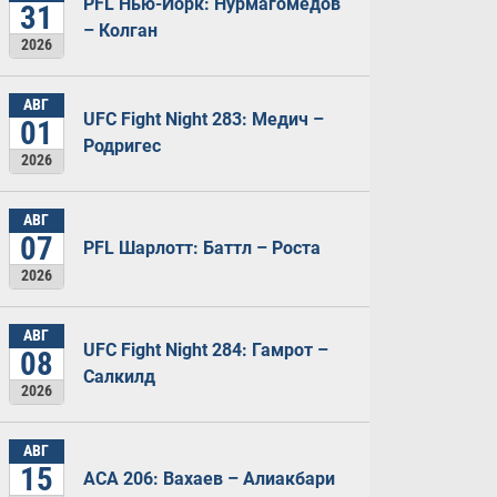
PFL Нью-Йорк: Нурмагомедов
31
– Колган
2026
АВГ
UFC Fight Night 283: Медич –
01
Родригес
2026
АВГ
07
PFL Шарлотт: Баттл – Роста
2026
АВГ
UFC Fight Night 284: Гамрот –
08
Салкилд
2026
АВГ
15
ACA 206: Вахаев – Алиакбари