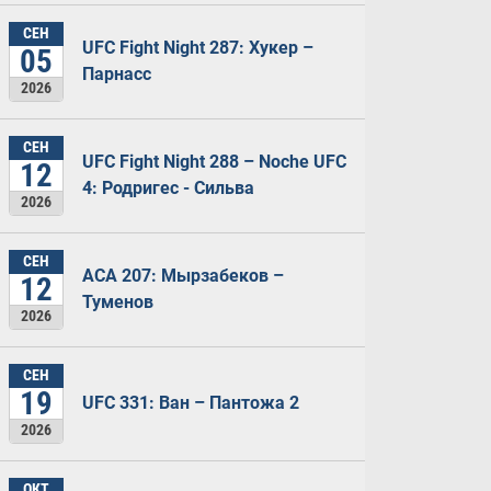
СЕН
UFC Fight Night 287: Хукер –
05
Парнасс
2026
СЕН
UFC Fight Night 288 – Noche UFC
12
4: Родригес - Сильва
2026
СЕН
ACA 207: Мырзабеков –
12
Туменов
2026
СЕН
19
UFC 331: Ван – Пантожа 2
2026
ОКТ