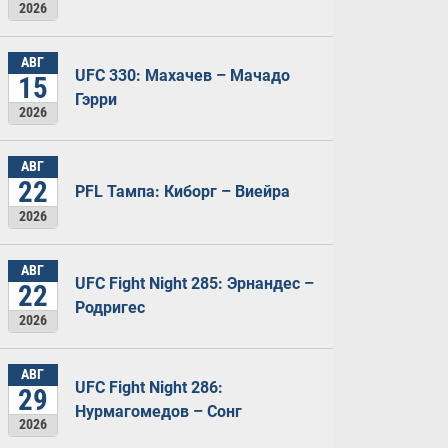
2026
АВГ
UFC 330: Махачев – Мачадо
15
Гэрри
2026
АВГ
22
PFL Тампа: Киборг – Виейра
2026
АВГ
UFC Fight Night 285: Эрнандес –
22
Родригес
2026
АВГ
UFC Fight Night 286:
29
Нурмагомедов – Сонг
2026