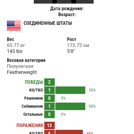
Дата рождения:
Возраст:
СОЕДИНЕННЫЕ ШТАТЫ
Вес
Рост
65.77 кг
172.72 см
145 lbs
5'8"
Весовая категория
Полулегкая
Featherweight
ПОБЕДЫ
2
1
KO/TKO
50%
0
Решением
0%
1
Сабмишном
50%
0
Остальные
0%
ПОРАЖЕНИЯ
13
6
KO/TKO
46%