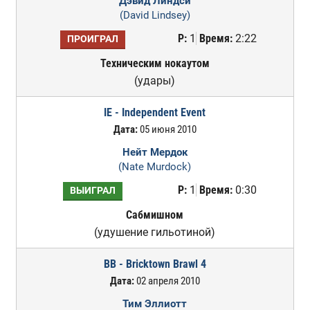
Дэвид Линдси
(David Lindsey)
Р:
1
Время:
2:22
ПРОИГРАЛ
Техническим нокаутом
(удары)
IE - Independent Event
Дата:
05 июня 2010
Нейт Мердок
(Nate Murdock)
Р:
1
Время:
0:30
ВЫИГРАЛ
Сабмишном
(удушение гильотиной)
BB - Bricktown Brawl 4
Дата:
02 апреля 2010
Тим Эллиотт