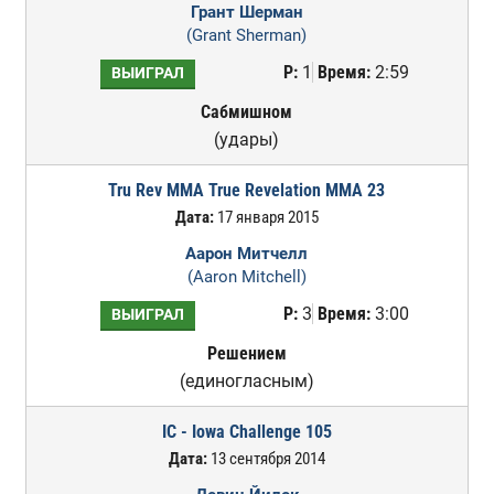
Грант Шерман
(Grant Sherman)
Р:
1
Время:
2:59
ВЫИГРАЛ
Сабмишном
(удары)
Tru Rev MMA True Revelation MMA 23
Дата:
17 января 2015
Аарон Митчелл
(Aaron Mitchell)
Р:
3
Время:
3:00
ВЫИГРАЛ
Решением
(единогласным)
IC - Iowa Challenge 105
Дата:
13 сентября 2014