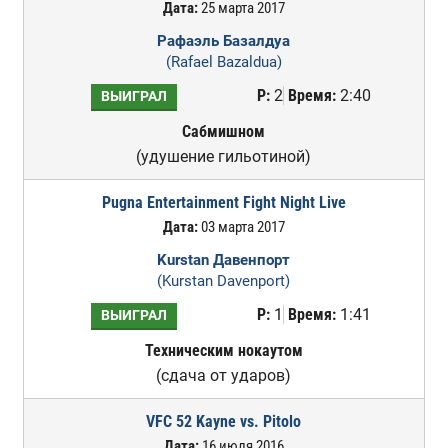
Дата:
25 марта 2017
Рафаэль Базалдуа
(Rafael Bazaldua)
Р:
2
Время:
2:40
ВЫИГРАЛ
Сабмишном
(удушение гильотиной)
Pugna Entertainment Fight Night Live
Дата:
03 марта 2017
Kurstan Давенпорт
(Kurstan Davenport)
Р:
1
Время:
1:41
ВЫИГРАЛ
Техническим нокаутом
(сдача от ударов)
VFC 52 Kayne vs. Pitolo
Дата:
16 июля 2016