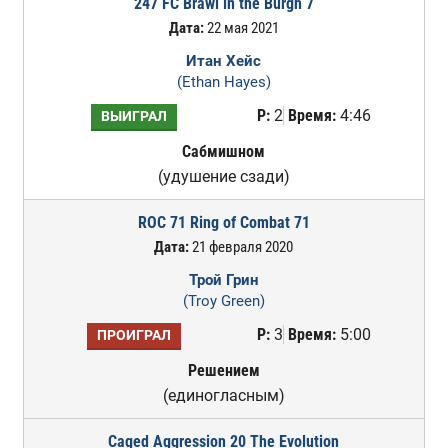
247 FC Brawl in the Burgh 7
Дата:
22 мая 2021
Итан Хейс
(Ethan Hayes)
Р:
2
Время:
4:46
ВЫИГРАЛ
Сабмишном
(удушение сзади)
ROC 71 Ring of Combat 71
Дата:
21 февраля 2020
Трой Грин
(Troy Green)
Р:
3
Время:
5:00
ПРОИГРАЛ
Решением
(единогласным)
Caged Aggression 20 The Evolution