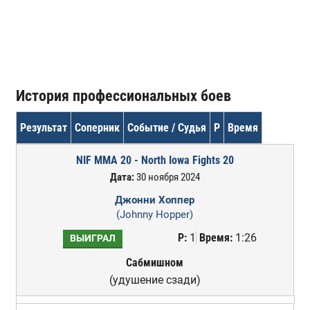
История профессиональных боев
Результат
Соперник
Событие / Судья
Р
Время
NIF MMA 20 - North Iowa Fights 20
Дата:
30 ноября 2024
Джонни Хоппер
(Johnny Hopper)
Р:
1
Время:
1:26
ВЫИГРАЛ
Сабмишном
(удушение сзади)