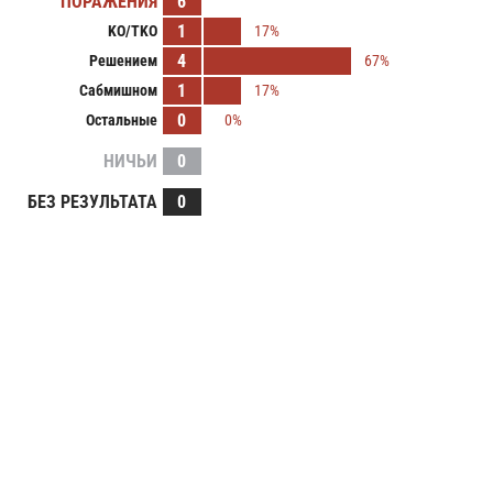
ПОРАЖЕНИЯ
6
1
KO/TKO
17%
4
Решением
67%
1
Сабмишном
17%
0
Остальные
0%
НИЧЬИ
0
БЕЗ РЕЗУЛЬТАТА
0