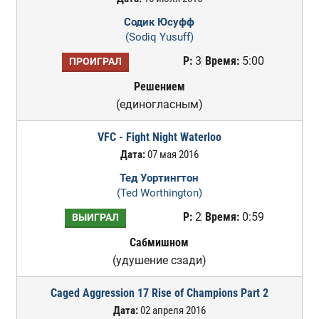
Содик Юсуфф
(Sodiq Yusuff)
Р:
3
Время:
5:00
ПРОИГРАЛ
Решением
(единогласным)
VFC - Fight Night Waterloo
Дата:
07 мая 2016
Тед Уортингтон
(Ted Worthington)
Р:
2
Время:
0:59
ВЫИГРАЛ
Сабмишном
(удушение сзади)
Caged Aggression 17 Rise of Champions Part 2
Дата:
02 апреля 2016