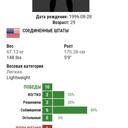
Дата рождения:
1996-08-28
Возраст:
29
СОЕДИНЕННЫЕ ШТАТЫ
Вес
Рост
67.13 кг
175.26 см
148 lbs
5'9"
Весовая категория
Легкая
Lightweight
ПОБЕДЫ
10
2
KO/TKO
20%
2
Решением
20%
6
Сабмишном
60%
0
Остальные
0%