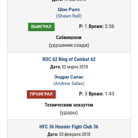
Шон Ралл
(Shawn Rall)
Р:
1
Время:
3:56
ВЫИГРАЛ
Сабмишном
(удушение сзади)
ROC 62 Ring of Combat 62
Дата:
02 марта 2018
Эндрю Салас
(Andrew Salas)
Р:
3
Время:
1:43
ПРОИГРАЛ
Техническим нокаутом
(удары)
HFC 36 Hoosier Fight Club 36
Дата:
03 февраля 2018