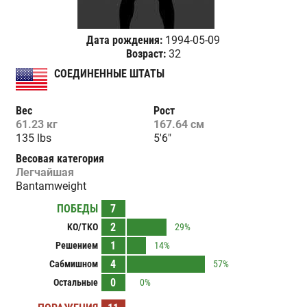
Дата рождения:
1994-05-09
Возраст:
32
СОЕДИНЕННЫЕ ШТАТЫ
Вес
Рост
61.23 кг
167.64 см
135 lbs
5'6"
Весовая категория
Легчайшая
Bantamweight
ПОБЕДЫ
7
2
KO/TKO
29%
1
Решением
14%
4
Сабмишном
57%
0
Остальные
0%