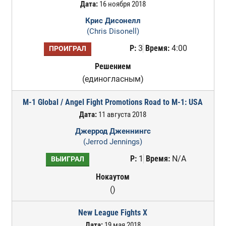
Дата:
16 ноября 2018
Крис Дисонелл
(Chris Disonell)
Р:
3
Время:
4:00
ПРОИГРАЛ
Решением
(единогласным)
M-1 Global / Angel Fight Promotions Road to M-1: USA
Дата:
11 августа 2018
Джеррод Дженнингс
(Jerrod Jennings)
Р:
1
Время:
N/A
ВЫИГРАЛ
Нокаутом
()
New League Fights X
Дата:
19 мая 2018