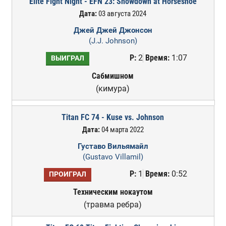
Elite Fight Night - EFN 23: Showdown at Horseshoe
Дата:
03 августа 2024
Джей Джей Джонсон
(J.J. Johnson)
Р:
2
Время:
1:07
ВЫИГРАЛ
Сабмишном
(кимура)
Titan FC 74 - Kuse vs. Johnson
Дата:
04 марта 2022
Густаво Вильямайл
(Gustavo Villamil)
Р:
1
Время:
0:52
ПРОИГРАЛ
Техническим нокаутом
(травма ребра)