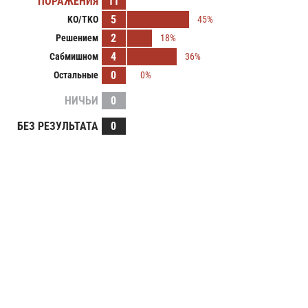
ПОРАЖЕНИЯ
11
5
KO/TKO
45%
2
Решением
18%
4
Сабмишном
36%
0
Остальные
0%
НИЧЬИ
0
БЕЗ РЕЗУЛЬТАТА
0