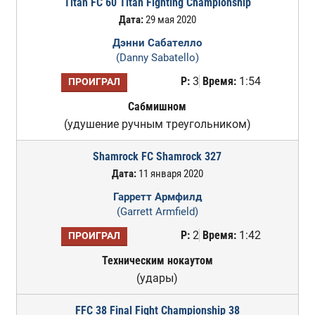
Titan FC 60 Titan Fighting Championship
Дата:
29 мая 2020
Дэнни Сабателло
(Danny Sabatello)
Р:
3
Время:
1:54
ПРОИГРАЛ
Сабмишном
(удушение ручным треугольником)
Shamrock FC Shamrock 327
Дата:
11 января 2020
Гарретт Армфилд
(Garrett Armfield)
Р:
2
Время:
1:42
ПРОИГРАЛ
Техническим нокаутом
(удары)
FFC 38 Final Fight Championship 38