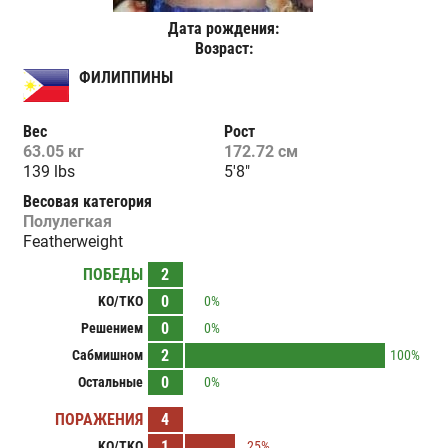
Дата рождения:
Возраст:
ФИЛИППИНЫ
Вес
Рост
63.05 кг
172.72 см
139 lbs
5'8"
Весовая категория
Полулегкая
Featherweight
ПОБЕДЫ
2
0
KO/TKO
0%
0
Решением
0%
2
Сабмишном
100%
0
Остальные
0%
ПОРАЖЕНИЯ
4
1
KO/TKO
25%