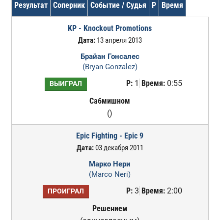
Результат
Соперник
Событие / Судья
Р
Время
KP - Knockout Promotions
Дата:
13 апреля 2013
Брайан Гонсалес
(Bryan Gonzalez)
Р:
1
Время:
0:55
ВЫИГРАЛ
Сабмишном
()
Epic Fighting - Epic 9
Дата:
03 декабря 2011
Марко Нери
(Marco Neri)
Р:
3
Время:
2:00
ПРОИГРАЛ
Решением