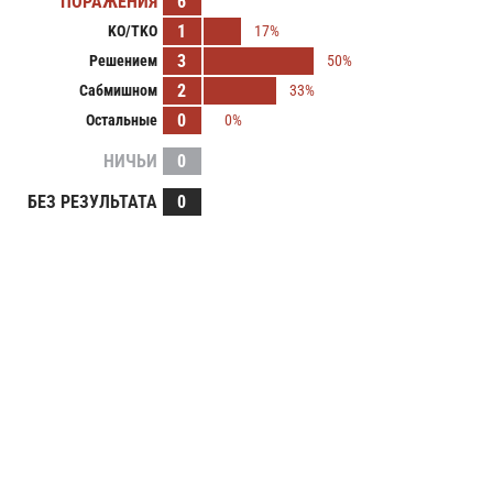
ПОРАЖЕНИЯ
6
1
KO/TKO
17%
3
Решением
50%
2
Сабмишном
33%
0
Остальные
0%
НИЧЬИ
0
БЕЗ РЕЗУЛЬТАТА
0