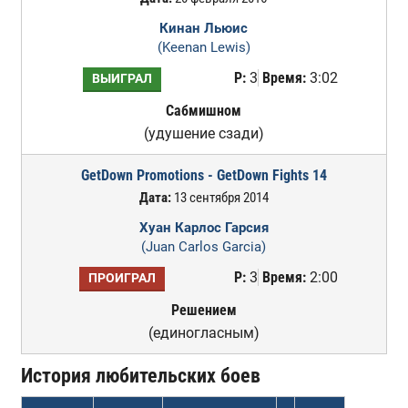
Кинан Льюис
(Keenan Lewis)
Р:
3
Время:
3:02
ВЫИГРАЛ
Сабмишном
(удушение сзади)
GetDown Promotions - GetDown Fights 14
Дата:
13 сентября 2014
Хуан Карлос Гарсия
(Juan Carlos Garcia)
Р:
3
Время:
2:00
ПРОИГРАЛ
Решением
(единогласным)
История любительских боев