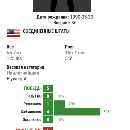
Дата рождения:
1990-05-30
Возраст:
36
СОЕДИНЕННЫЕ ШТАТЫ
Вес
Рост
56.7 кг
165.1 см
125 lbs
5'5"
Весовая категория
Наилегчайшая
Flyweight
ПОБЕДЫ
5
0
KO/TKO
0%
1
Решением
20%
4
Сабмишном
80%
0
Остальные
0%