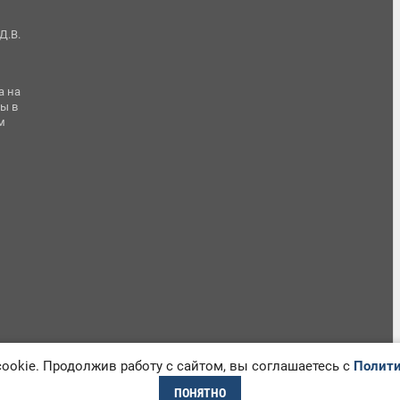
Д.В.
а на
ы в
м
okie. Продолжив работу с сайтом, вы соглашаетесь с
Полити
ПОНЯТНО