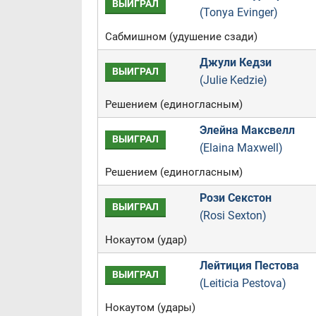
ВЫИГРАЛ
(Tonya Evinger)
Сабмишном (удушение сзади)
Джули Кедзи
ВЫИГРАЛ
(Julie Kedzie)
Решением (единогласным)
Элейна Максвелл
ВЫИГРАЛ
(Elaina Maxwell)
Решением (единогласным)
Рози Секстон
ВЫИГРАЛ
(Rosi Sexton)
Нокаутом (удар)
Лейтиция Пестова
ВЫИГРАЛ
(Leiticia Pestova)
Нокаутом (удары)