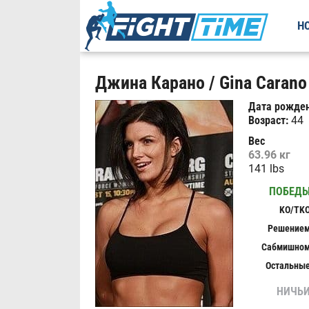
Н
Джина Карано / Gina Carano 
Дата рожден
Возраст:
44
Вес
63.96 кг
141 lbs
ПОБЕД
KO/TK
Решение
Сабмишно
Остальны
НИЧЬ