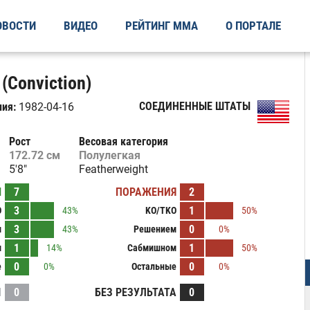
ОВОСТИ
ВИДЕО
РЕЙТИНГ ММА
О ПОРТАЛЕ
(Conviction)
СОЕДИНЕННЫЕ ШТАТЫ
ия:
1982-04-16
Рост
Весовая категория
172.72 см
Полулегкая
5'8"
Featherweight
Ы
7
ПОРАЖЕНИЯ
2
3
1
O
43%
KO/TKO
50%
3
0
м
43%
Решением
0%
1
1
м
14%
Сабмишном
50%
0
0
е
0%
Остальные
0%
И
0
БЕЗ РЕЗУЛЬТАТА
0