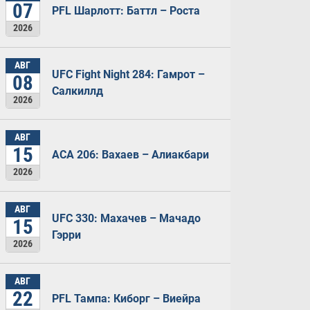
07
PFL Шарлотт: Баттл – Роста
2026
АВГ
UFC Fight Night 284: Гамрот –
08
Салкиллд
2026
АВГ
15
ACA 206: Вахаев – Алиакбари
2026
АВГ
UFC 330: Махачев – Мачадо
15
Гэрри
2026
АВГ
22
PFL Тампа: Киборг – Виейра