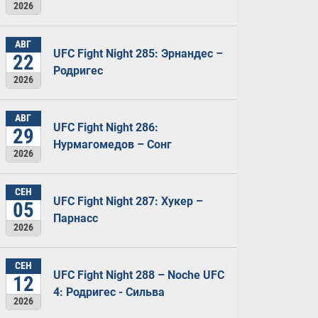
2026
АВГ
UFC Fight Night 285: Эрнандес –
22
Родригес
2026
АВГ
UFC Fight Night 286:
29
Нурмагомедов – Сонг
2026
СЕН
UFC Fight Night 287: Хукер –
05
Парнасс
2026
СЕН
UFC Fight Night 288 – Noche UFC
12
4: Родригес - Сильва
2026