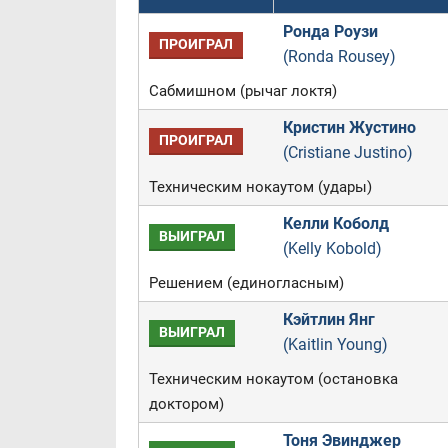
Ронда Роузи
ПРОИГРАЛ
(Ronda Rousey)
Сабмишном (рычаг локтя)
Кристин Жустино
ПРОИГРАЛ
(Cristiane Justino)
Техническим нокаутом (удары)
Келли Коболд
ВЫИГРАЛ
(Kelly Kobold)
Решением (единогласным)
Кэйтлин Янг
ВЫИГРАЛ
(Kaitlin Young)
Техническим нокаутом (остановка
доктором)
Тоня Эвинджер