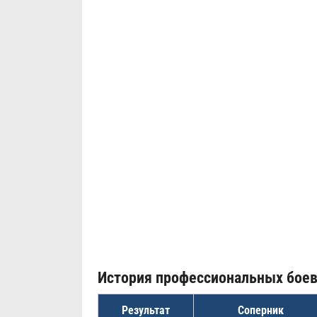
История профессиональных бое
Результат
Соперник