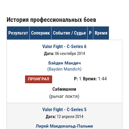
История профессиональных боев
Результат
Соперник
Событие / Судья
Р
Время
Valor Fight - C-Series 6
Дата:
06 сентября 2014
Бэйден Мандич
(Bayden Mandich)
Р:
1
Время:
1:44
ПРОИГРАЛ
Сабмишном
(рычаг локтя)
Valor Fight - C-Series 5
Дата:
12 апреля 2014
Лирой Макдональд-Пальме