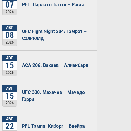
07
PFL Шарлотт: Баттл – Роста
2026
АВГ
UFC Fight Night 284: Гамрот –
08
Салкиллд
2026
АВГ
15
ACA 206: Вахаев – Алиакбари
2026
АВГ
UFC 330: Махачев – Мачадо
15
Гэрри
2026
АВГ
22
PFL Тампа: Киборг – Виейра