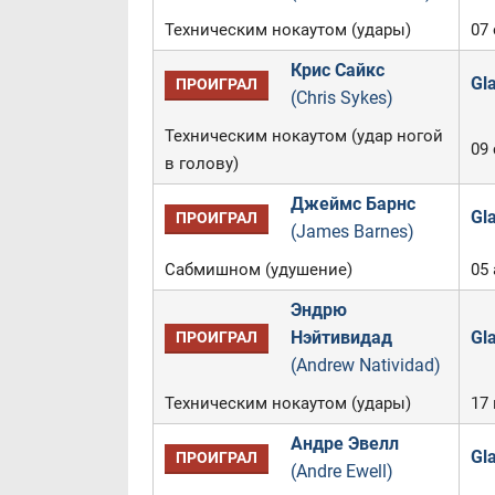
Техническим нокаутом (удары)
07
Крис Сайкс
Gl
ПРОИГРАЛ
(Chris Sykes)
Техническим нокаутом (удар ногой
09 
в голову)
Джеймс Барнс
Gl
ПРОИГРАЛ
(James Barnes)
Сабмишном (удушение)
05 
Эндрю
Нэйтивидад
Gla
ПРОИГРАЛ
(Andrew Natividad)
Техническим нокаутом (удары)
17
Андре Эвелл
Gl
ПРОИГРАЛ
(Andre Ewell)