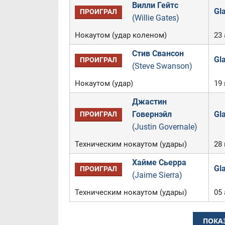
Вилли Гейтс
Gla
ПРОИГРАЛ
(Willie Gates)
Нокаутом (удар коленом)
23 
Стив Свансон
Gla
ПРОИГРАЛ
(Steve Swanson)
Нокаутом (удар)
19 
Джастин
Говернэйл
Gla
ПРОИГРАЛ
(Justin Governale)
Техническим нокаутом (удары)
28
Хайме Сьерра
Gla
ПРОИГРАЛ
(Jaime Sierra)
Техническим нокаутом (удары)
05 
ПОКА