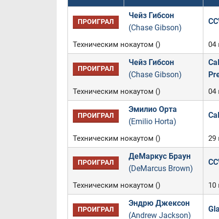
Чейз Гибсон
CC
ПРОИГРАЛ
(Chase Gibson)
Техническим нокаутом ()
04 
Чейз Гибсон
Cal
ПРОИГРАЛ
(Chase Gibson)
Pre
Техническим нокаутом ()
04
Эмилио Орта
Ca
ПРОИГРАЛ
(Emilio Horta)
Техническим нокаутом ()
29
ДеМаркус Браун
CC
ПРОИГРАЛ
(DeMarcus Brown)
Техническим нокаутом ()
10 
Эндрю Джексон
Gla
ПРОИГРАЛ
(Andrew Jackson)