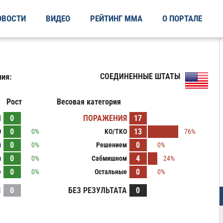
ОВОСТИ
ВИДЕО
РЕЙТИНГ ММА
О ПОРТАЛЕ
СОЕДИНЕННЫЕ ШТАТЫ
ия:
Рост
Весовая категория
Ы
0
ПОРАЖЕНИЯ
17
0
13
O
0%
KO/TKO
76%
0
0
м
0%
Решением
0%
0
4
м
0%
Сабмишном
24%
0
0
е
0%
Остальные
0%
И
0
БЕЗ РЕЗУЛЬТАТА
0