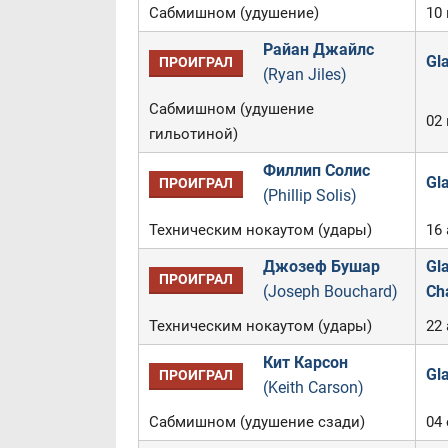
Сабмишном (удушение)
10
Райан Джайлс
Gla
ПРОИГРАЛ
(Ryan Jiles)
Сабмишном (удушение
02 
гильотиной)
Филлип Солис
Gl
ПРОИГРАЛ
(Phillip Solis)
Техническим нокаутом (удары)
16 
Джозеф Бушар
Gla
ПРОИГРАЛ
(Joseph Bouchard)
Ch
Техническим нокаутом (удары)
22 
Кит Карсон
Gla
ПРОИГРАЛ
(Keith Carson)
Сабмишном (удушение сзади)
04 