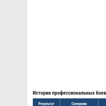
История профессиональных бое
Результат
Соперник