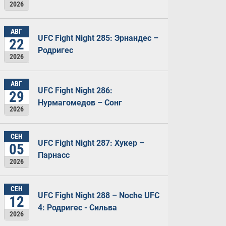
2026
АВГ
UFC Fight Night 285: Эрнандес –
22
Родригес
2026
АВГ
UFC Fight Night 286:
29
Нурмагомедов – Сонг
2026
СЕН
UFC Fight Night 287: Хукер –
05
Парнасс
2026
СЕН
UFC Fight Night 288 – Noche UFC
12
4: Родригес - Сильва
2026