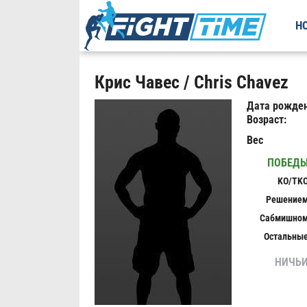
Н
Крис Чавес / Chris Chavez
Дата рожден
Возраст:
Вес
ПОБЕД
KO/TK
Решение
Сабмишно
Остальны
НИЧЬ