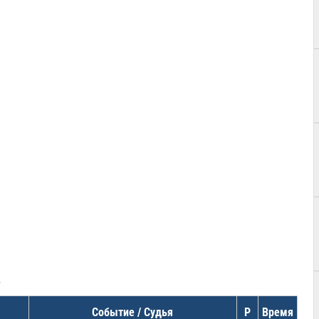
в
Событие / Судья
Р
Время