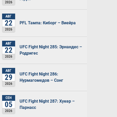
2026
АВГ
22
PFL Тампа: Киборг – Виейра
2026
АВГ
UFC Fight Night 285: Эрнандес –
22
Родригес
2026
АВГ
UFC Fight Night 286:
29
Нурмагомедов – Сонг
2026
СЕН
UFC Fight Night 287: Хукер –
05
Парнасс
2026