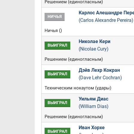
Решением (единогласным)
Карлос Алешандре Пер
НИЧЬЯ
(Carlos Alexandre Pereira)
Ничья ()
Николае Кери
ВЫИГРАЛ
(Nicolae Cury)
Решением (единогласным)
Дэйв Лехр Кокран
ВЫИГРАЛ
(Dave Lehr Cochran)
Техническим нокаутом (удары)
Уильям Диас
ВЫИГРАЛ
(William Dias)
Решением (единогласным)
Иван Хорхе
ВЫИГРАЛ