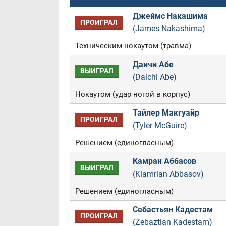
Джеймс Накашима
ПРОИГРАЛ
(James Nakashima)
Техническим нокаутом (травма)
Даичи Абе
ВЫИГРАЛ
(Daichi Abe)
Нокаутом (удар ногой в корпус)
Тайлер Макгуайр
ПРОИГРАЛ
(Tyler McGuire)
Решением (единогласным)
Камран Аббасов
ВЫИГРАЛ
(Kiamrian Abbasov)
Решением (единогласным)
Себастьян Кадестам
ПРОИГРАЛ
(Zebaztian Kadestam)