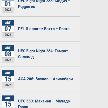
UFC Fight Night 283: Медич –
01
Родригес
2026
АВГ
07
PFL Шарлотт: Баттл – Роста
2026
АВГ
UFC Fight Night 284: Гамрот –
08
Салкилд
2026
АВГ
15
ACA 206: Вахаев – Алиакбари
2026
АВГ
UFC 330: Махачев – Мачадо
15
Гэрри