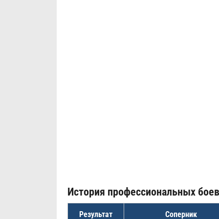
История профессиональных бое
Результат
Соперник