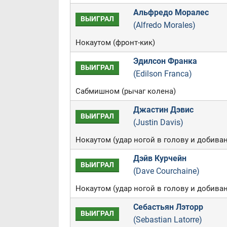
Альфредо Моралес
ВЫИГРАЛ
(Alfredo Morales)
Нокаутом (фронт-кик)
Эдилсон Франка
ВЫИГРАЛ
(Edilson Franca)
Сабмишном (рычаг колена)
Джастин Дэвис
ВЫИГРАЛ
(Justin Davis)
Нокаутом (удар ногой в голову и добива
Дэйв Курчейн
ВЫИГРАЛ
(Dave Courchaine)
Нокаутом (удар ногой в голову и добива
Себастьян Лэторр
ВЫИГРАЛ
(Sebastian Latorre)