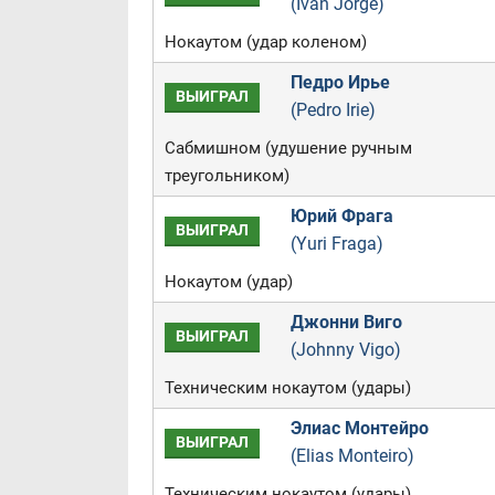
(Ivan Jorge)
Нокаутом (удар коленом)
Педро Ирье
ВЫИГРАЛ
(Pedro Irie)
Сабмишном (удушение ручным
треугольником)
Юрий Фрага
ВЫИГРАЛ
(Yuri Fraga)
Нокаутом (удар)
Джонни Виго
ВЫИГРАЛ
(Johnny Vigo)
Техническим нокаутом (удары)
Элиас Монтейро
ВЫИГРАЛ
(Elias Monteiro)
Техническим нокаутом (удары)