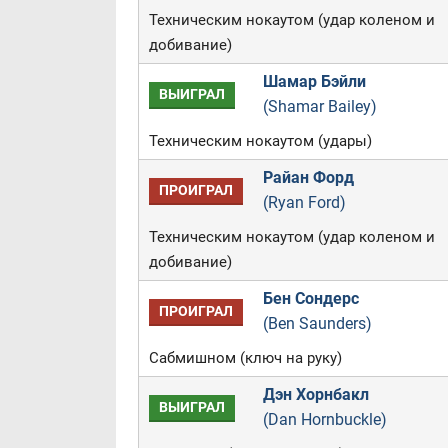
Техническим нокаутом (удар коленом и
добивание)
Шамар Бэйли
ВЫИГРАЛ
(Shamar Bailey)
Техническим нокаутом (удары)
Райан Форд
ПРОИГРАЛ
(Ryan Ford)
Техническим нокаутом (удар коленом и
добивание)
Бен Сондерс
ПРОИГРАЛ
(Ben Saunders)
Сабмишном (ключ на руку)
Дэн Хорнбакл
ВЫИГРАЛ
(Dan Hornbuckle)