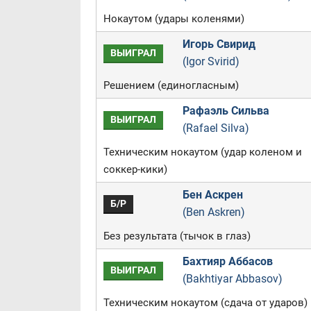
Нокаутом (удары коленями)
Игорь Свирид
ВЫИГРАЛ
(Igor Svirid)
Решением (единогласным)
Рафаэль Сильва
ВЫИГРАЛ
(Rafael Silva)
Техническим нокаутом (удар коленом и
соккер-кики)
Бен Аскрен
Б/Р
(Ben Askren)
Без результата (тычок в глаз)
Бахтияр Аббасов
ВЫИГРАЛ
(Bakhtiyar Abbasov)
Техническим нокаутом (сдача от ударов)