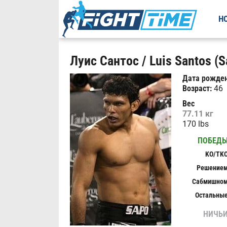
Н
Луис Сантос / Luis Santos (S
Дата рожден
Возраст:
46
Вес
77.11 кг
170 lbs
ПОБЕД
KO/TK
Решение
Сабмишно
Остальны
НИЧЬ