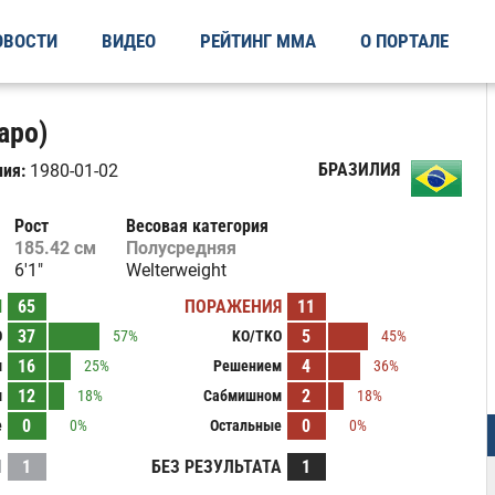
ОВОСТИ
ВИДЕО
РЕЙТИНГ ММА
О ПОРТАЛЕ
apo)
БРАЗИЛИЯ
ия:
1980-01-02
Рост
Весовая категория
185.42 см
Полусредняя
6'1"
Welterweight
Ы
65
ПОРАЖЕНИЯ
11
37
5
O
57%
KO/TKO
45%
16
4
м
25%
Решением
36%
12
2
м
18%
Сабмишном
18%
0
0
е
0%
Остальные
0%
И
1
БЕЗ РЕЗУЛЬТАТА
1