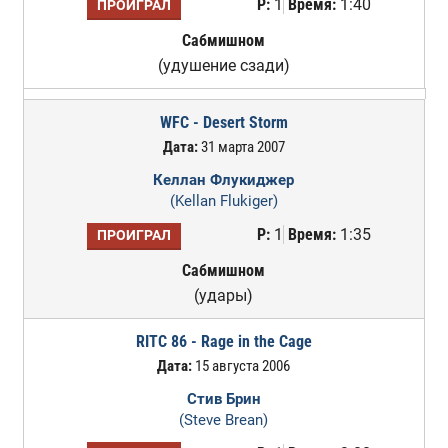
Р:
1
Время:
1:40
ПРОИГРАЛ
Сабмишном
(удушение сзади)
WFC - Desert Storm
Дата:
31 марта 2007
Келлан Флукиджер
(Kellan Flukiger)
Р:
1
Время:
1:35
ПРОИГРАЛ
Сабмишном
(удары)
RITC 86 - Rage in the Cage
Дата:
15 августа 2006
Стив Брин
(Steve Brean)