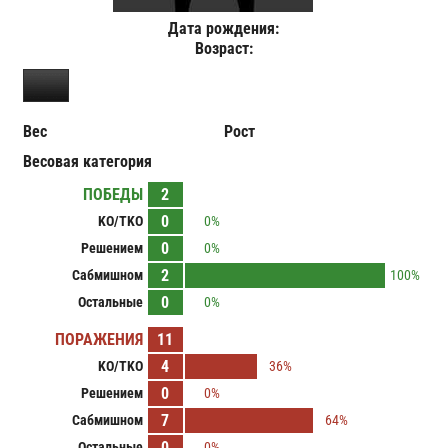
Дата рождения:
Возраст:
Вес
Рост
Весовая категория
ПОБЕДЫ
2
0
KO/TKO
0%
0
Решением
0%
2
Сабмишном
100%
0
Остальные
0%
ПОРАЖЕНИЯ
11
4
KO/TKO
36%
0
Решением
0%
7
Сабмишном
64%
0
Остальные
0%