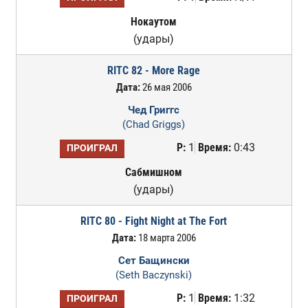
Нокаутом
(удары)
RITC 82 - More Rage
Дата:
26 мая 2006
Чед Григгс
(Chad Griggs)
Р:
1
Время:
0:43
ПРОИГРАЛ
Сабмишном
(удары)
RITC 80 - Fight Night at The Fort
Дата:
18 марта 2006
Сет Бащински
(Seth Baczynski)
Р:
1
Время:
1:32
ПРОИГРАЛ