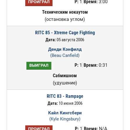
Р:
1
Время:
3:00
ПРОИГРАЛ
Техническим нокаутом
(остановка углом)
RITC 85 - Xtreme Cage Fighting
Дата:
05 августа 2006
Денди Кэнфилд
(Beau Canfield)
Р:
1
Время:
0:31
ВЫИГРАЛ
Сабмишном
(удушение)
RITC 83 - Rampage
Дата:
10 июня 2006
Кайл Кингсбери
(Kyle Kingsbury)
Р:
1
Время:
N/A
ПРОИГРАЛ