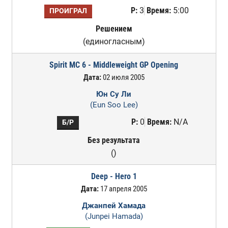
Р:
3
Время:
5:00
ПРОИГРАЛ
Решением
(единогласным)
Spirit MC 6 - Middleweight GP Opening
Дата:
02 июля 2005
Юн Су Ли
(Eun Soo Lee)
Р:
0
Время:
N/A
Б/Р
Без результата
()
Deep - Hero 1
Дата:
17 апреля 2005
Джанпей Хамада
(Junpei Hamada)