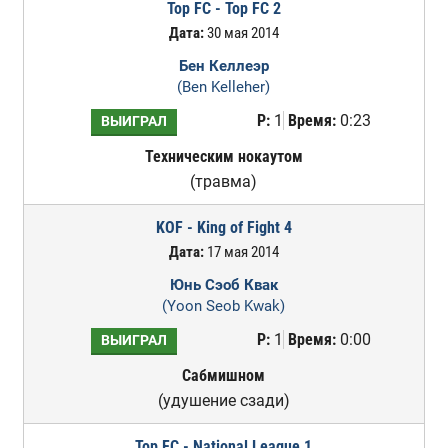
Top FC - Top FC 2
Дата:
30 мая 2014
Бен Келлеэр
(Ben Kelleher)
Р:
1
Время:
0:23
ВЫИГРАЛ
Техническим нокаутом
(травма)
KOF - King of Fight 4
Дата:
17 мая 2014
Юнь Сэоб Квак
(Yoon Seob Kwak)
Р:
1
Время:
0:00
ВЫИГРАЛ
Сабмишном
(удушение сзади)
Top FC - National League 1