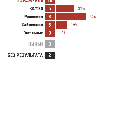
ПОРАЖЕНИЯ
16
5
KO/TKO
31%
8
Решением
50%
3
Сабмишном
19%
0
Остальные
0%
НИЧЬИ
0
БЕЗ РЕЗУЛЬТАТА
2