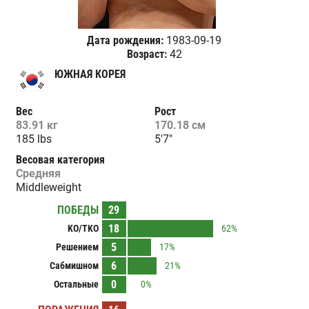
Дата рождения:
1983-09-19
Возраст:
42
ЮЖНАЯ КОРЕЯ
Вес
Рост
83.91 кг
170.18 см
185 lbs
5'7"
Весовая категория
Средняя
Middleweight
ПОБЕДЫ
29
18
KO/TKO
62%
5
Решением
17%
6
Сабмишном
21%
0
Остальные
0%