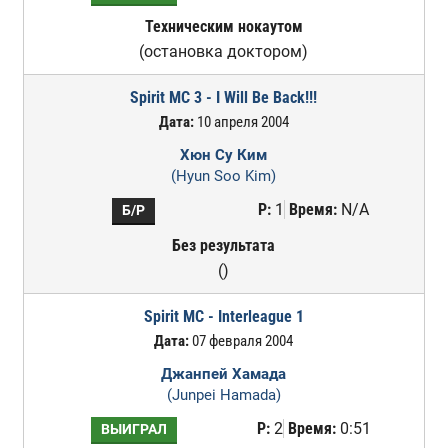
Техническим нокаутом
(остановка доктором)
Spirit MC 3 - I Will Be Back!!!
Дата:
10 апреля 2004
Хюн Су Ким
(Hyun Soo Kim)
Р:
1
Время:
N/A
Б/Р
Без результата
()
Spirit MC - Interleague 1
Дата:
07 февраля 2004
Джанпей Хамада
(Junpei Hamada)
Р:
2
Время:
0:51
ВЫИГРАЛ