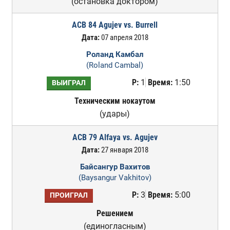
(остановка доктором)
ACB 84 Agujev vs. Burrell
Дата:
07 апреля 2018
Роланд Камбал
(Roland Cambal)
Р:
1
Время:
1:50
ВЫИГРАЛ
Техническим нокаутом
(удары)
ACB 79 Alfaya vs. Agujev
Дата:
27 января 2018
Байсангур Вахитов
(Baysangur Vakhitov)
Р:
3
Время:
5:00
ПРОИГРАЛ
Решением
(единогласным)