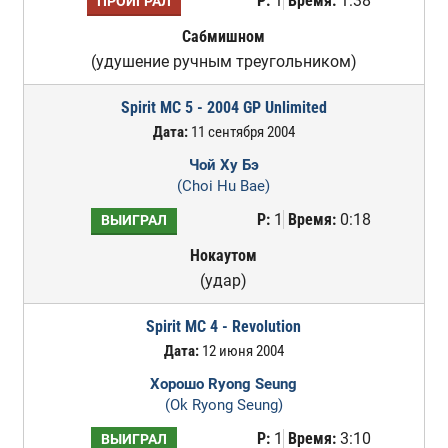
Р:
1
Время:
1:38
ПРОИГРАЛ
Сабмишном
(удушение ручным треугольником)
Spirit MC 5 - 2004 GP Unlimited
Дата:
11 сентября 2004
Чой Ху Бэ
(Choi Hu Bae)
Р:
1
Время:
0:18
ВЫИГРАЛ
Нокаутом
(удар)
Spirit MC 4 - Revolution
Дата:
12 июня 2004
Хорошо Ryong Seung
(Ok Ryong Seung)
Р:
1
Время:
3:10
ВЫИГРАЛ