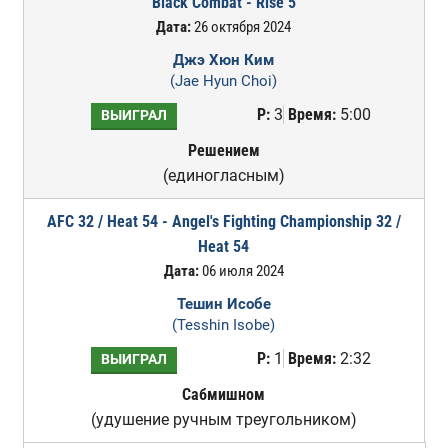
Black Combat - Rise 5
Дата:
26 октября 2024
Джэ Хюн Ким
(Jae Hyun Choi)
Р:
3
Время:
5:00
ВЫИГРАЛ
Решением
(единогласным)
AFC 32 / Heat 54 - Angel's Fighting Championship 32 /
Heat 54
Дата:
06 июля 2024
Тешин Исобе
(Tesshin Isobe)
Р:
1
Время:
2:32
ВЫИГРАЛ
Сабмишном
(удушение ручным треугольником)