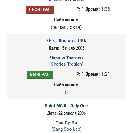
Р:
1
Время:
1:36
ПРОИГРАЛ
Сабмишном
(рычаг локтя)
FF 5 - Korea vs. USA
Дата:
15 июля 2006
Чарльз Троглен
(Charles Troglen)
Р:
1
Время:
1:21
ВЫИГРАЛ
Сабмишном
()
Spirit MC 8 - Only One
Дата:
22 апреля 2006
Сан Су Ли
(Sang Soo Lee)