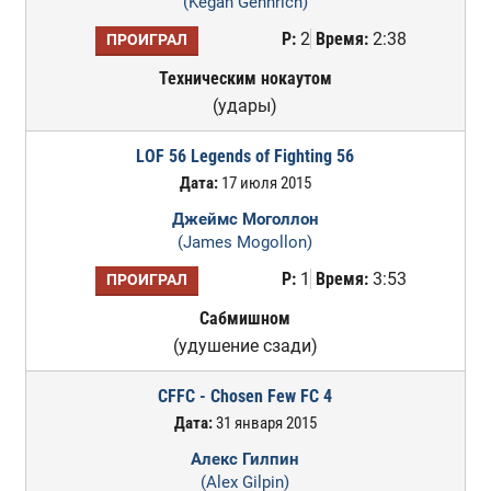
(Kegan Gennrich)
Р:
2
Время:
2:38
ПРОИГРАЛ
Техническим нокаутом
(удары)
LOF 56 Legends of Fighting 56
Дата:
17 июля 2015
Джеймс Моголлон
(James Mogollon)
Р:
1
Время:
3:53
ПРОИГРАЛ
Сабмишном
(удушение сзади)
CFFC - Chosen Few FC 4
Дата:
31 января 2015
Алекс Гилпин
(Alex Gilpin)