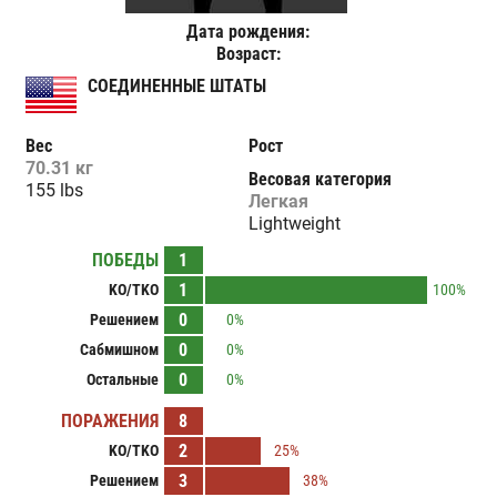
Дата рождения:
Возраст:
СОЕДИНЕННЫЕ ШТАТЫ
Вес
Рост
70.31 кг
Весовая категория
155 lbs
Легкая
Lightweight
ПОБЕДЫ
1
1
KO/TKO
100%
0
Решением
0%
0
Сабмишном
0%
0
Остальные
0%
ПОРАЖЕНИЯ
8
2
KO/TKO
25%
3
Решением
38%