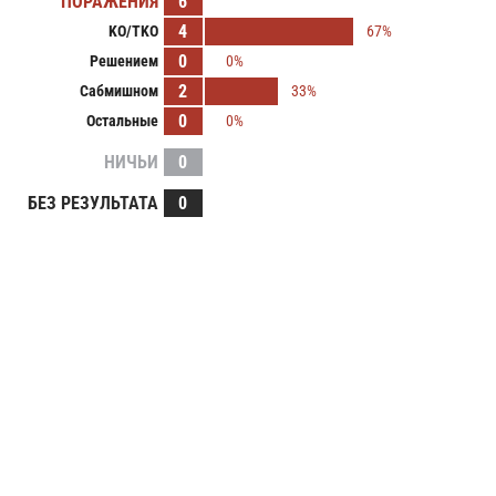
ПОРАЖЕНИЯ
6
4
KO/TKO
67%
0
Решением
0%
2
Сабмишном
33%
0
Остальные
0%
НИЧЬИ
0
БЕЗ РЕЗУЛЬТАТА
0