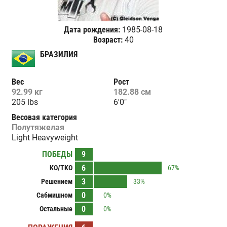
Дата рождения:
1985-08-18
Возраст:
40
БРАЗИЛИЯ
Вес
Рост
92.99 кг
182.88 см
205 lbs
6'0"
Весовая категория
Полутяжелая
Light Heavyweight
ПОБЕДЫ
9
6
KO/TKO
67%
3
Решением
33%
0
Сабмишном
0%
0
Остальные
0%