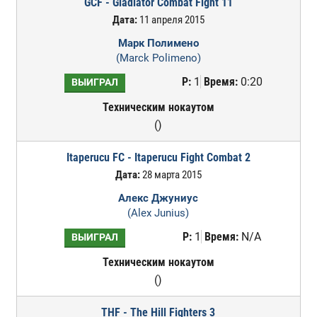
GCF - Gladiator Combat Fight 11
Дата:
11 апреля 2015
Марк Полимено
(Marck Polimeno)
Р:
1
Время:
0:20
ВЫИГРАЛ
Техническим нокаутом
()
Itaperucu FC - Itaperucu Fight Combat 2
Дата:
28 марта 2015
Алекс Джуниус
(Alex Junius)
Р:
1
Время:
N/A
ВЫИГРАЛ
Техническим нокаутом
()
THF - The Hill Fighters 3