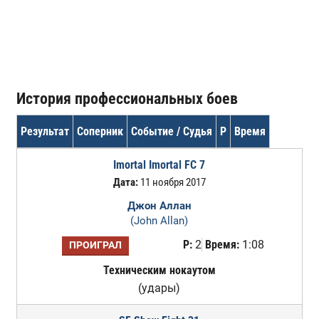
История профессиональных боев
Результат
Соперник
Событие / Судья
Р
Время
Imortal Imortal FC 7
Дата:
11 ноября 2017
Джон Аллан
(John Allan)
Р:
2
Время:
1:08
ПРОИГРАЛ
Техническим нокаутом
(удары)