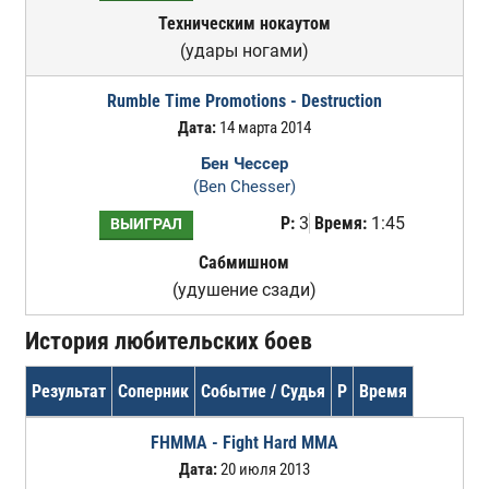
Техническим нокаутом
(удары ногами)
Rumble Time Promotions - Destruction
Дата:
14 марта 2014
Бен Чессер
(Ben Chesser)
Р:
3
Время:
1:45
ВЫИГРАЛ
Сабмишном
(удушение сзади)
История любительских боев
Результат
Соперник
Событие / Судья
Р
Время
FHMMA - Fight Hard MMA
Дата:
20 июля 2013