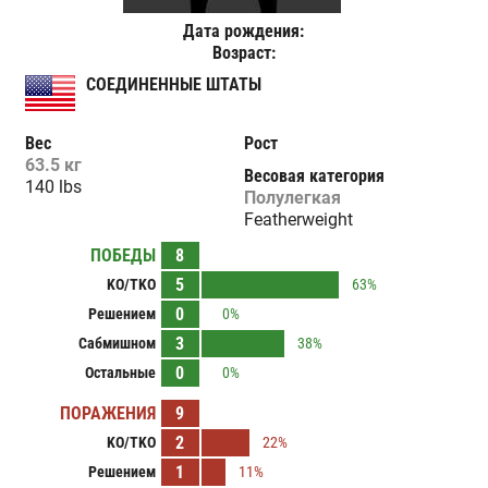
Дата рождения:
Возраст:
СОЕДИНЕННЫЕ ШТАТЫ
Вес
Рост
63.5 кг
Весовая категория
140 lbs
Полулегкая
Featherweight
ПОБЕДЫ
8
5
KO/TKO
63%
0
Решением
0%
3
Сабмишном
38%
0
Остальные
0%
ПОРАЖЕНИЯ
9
2
KO/TKO
22%
1
Решением
11%