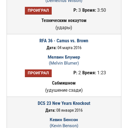
(Demetrius Wilson)
Р:
3
Время:
3:50
ПРОИГРАЛ
Техническим нокаутом
(удары)
RFA 36 - Camus vs. Brown
Дата:
04 марта 2016
Мелвин Блумер
(Melvin Blumer)
Р:
2
Время:
1:23
ПРОИГРАЛ
Сабмишном
(удушение сзади)
DCS 23 New Years Knockout
Дата:
08 января 2016
Кевин Бенсон
(Kevin Benson)