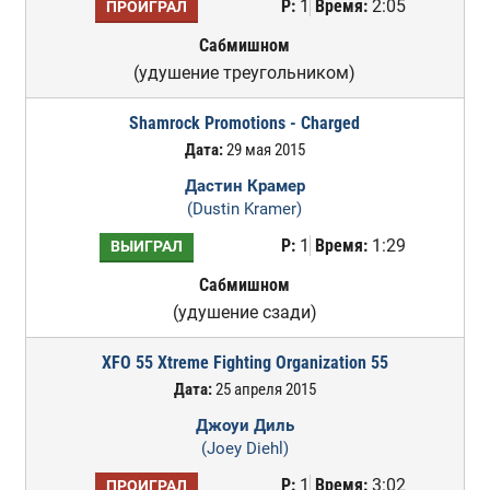
Р:
1
Время:
2:05
ПРОИГРАЛ
Сабмишном
(удушение треугольником)
Shamrock Promotions - Charged
Дата:
29 мая 2015
Дастин Крамер
(Dustin Kramer)
Р:
1
Время:
1:29
ВЫИГРАЛ
Сабмишном
(удушение сзади)
XFO 55 Xtreme Fighting Organization 55
Дата:
25 апреля 2015
Джоуи Диль
(Joey Diehl)
Р:
1
Время:
3:02
ПРОИГРАЛ