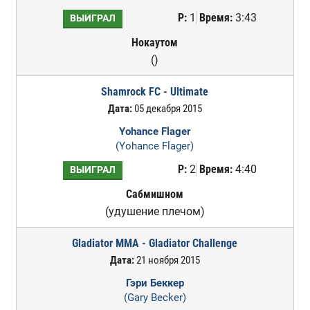
Р:
1
Время:
3:43
ВЫИГРАЛ
Нокаутом
()
Shamrock FC - Ultimate
Дата:
05 декабря 2015
Yohance Flager
(Yohance Flager)
Р:
2
Время:
4:40
ВЫИГРАЛ
Сабмишном
(удушение плечом)
Gladiator MMA - Gladiator Challenge
Дата:
21 ноября 2015
Гэри Беккер
(Gary Becker)