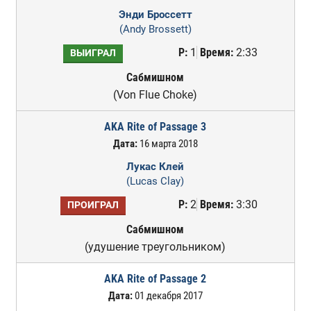
Энди Броссетт
(Andy Brossett)
Р:
1
Время:
2:33
ВЫИГРАЛ
Сабмишном
(Von Flue Choke)
AKA Rite of Passage 3
Дата:
16 марта 2018
Лукас Клей
(Lucas Clay)
Р:
2
Время:
3:30
ПРОИГРАЛ
Сабмишном
(удушение треугольником)
AKA Rite of Passage 2
Дата:
01 декабря 2017