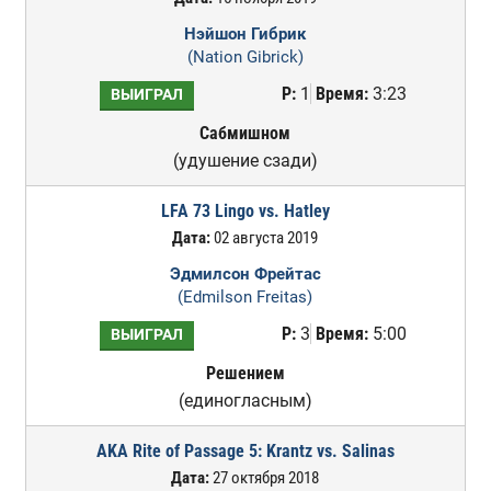
Нэйшон Гибрик
(Nation Gibrick)
Р:
1
Время:
3:23
ВЫИГРАЛ
Сабмишном
(удушение сзади)
LFA 73 Lingo vs. Hatley
Дата:
02 августа 2019
Эдмилсон Фрейтас
(Edmilson Freitas)
Р:
3
Время:
5:00
ВЫИГРАЛ
Решением
(единогласным)
AKA Rite of Passage 5: Krantz vs. Salinas
Дата:
27 октября 2018