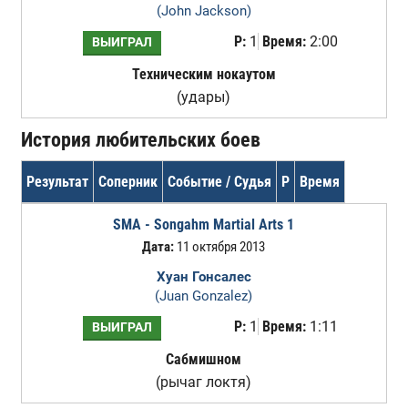
(John Jackson)
Р:
1
Время:
2:00
ВЫИГРАЛ
Техническим нокаутом
(удары)
История любительских боев
Результат
Соперник
Событие / Судья
Р
Время
SMA - Songahm Martial Arts 1
Дата:
11 октября 2013
Хуан Гонсалес
(Juan Gonzalez)
Р:
1
Время:
1:11
ВЫИГРАЛ
Сабмишном
(рычаг локтя)