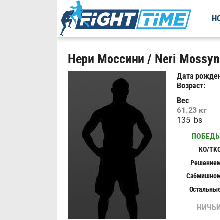
Н
Нери Моссини / Neri Mossyn
Дата рожден
Возраст:
Вес
61.23 кг
135 lbs
ПОБЕД
KO/TK
Решение
Сабмишно
Остальны
НИЧЬ