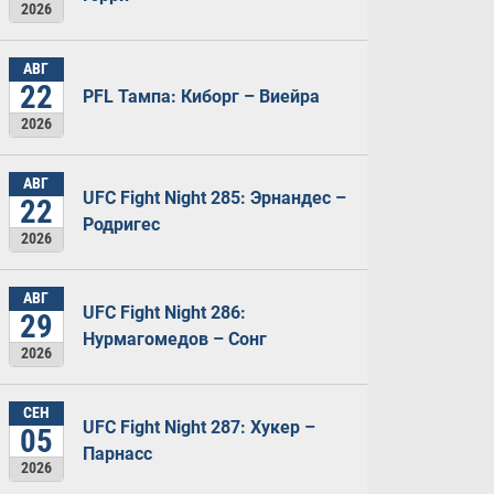
2026
АВГ
22
PFL Тампа: Киборг – Виейра
2026
АВГ
UFC Fight Night 285: Эрнандес –
22
Родригес
2026
АВГ
UFC Fight Night 286:
29
Нурмагомедов – Сонг
2026
СЕН
UFC Fight Night 287: Хукер –
05
Парнасс
2026