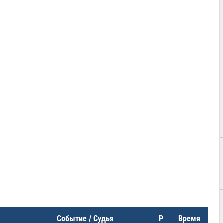
в
Событие / Судья
Р
Время