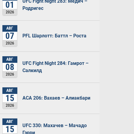
UFC Fight Night 283: Медич –
01
Родригес
2026
АВГ
07
PFL Шарлотт: Баттл – Роста
2026
АВГ
UFC Fight Night 284: Гамрот –
08
Салкилд
2026
АВГ
15
ACA 206: Вахаев – Алиакбари
2026
АВГ
UFC 330: Махачев – Мачадо
15
Гэрри