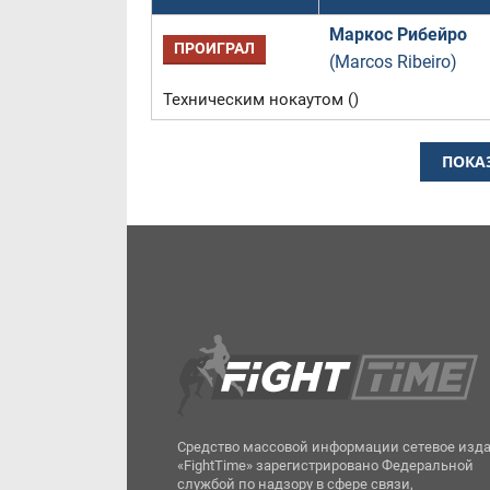
Маркос Рибейро
ПРОИГРАЛ
(Marcos Ribeiro)
Техническим нокаутом ()
ПОКА
Средство массовой информации сетевое изд
«FightTime» зарегистрировано Федеральной
службой по надзору в сфере связи,