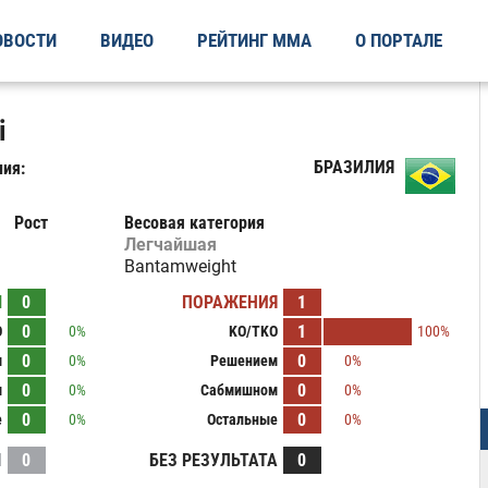
ОВОСТИ
ВИДЕО
РЕЙТИНГ ММА
О ПОРТАЛЕ
i
БРАЗИЛИЯ
ия:
Рост
Весовая категория
Легчайшая
Bantamweight
Ы
0
ПОРАЖЕНИЯ
1
0
1
O
0%
KO/TKO
100%
0
0
м
0%
Решением
0%
0
0
м
0%
Сабмишном
0%
0
0
е
0%
Остальные
0%
И
0
БЕЗ РЕЗУЛЬТАТА
0