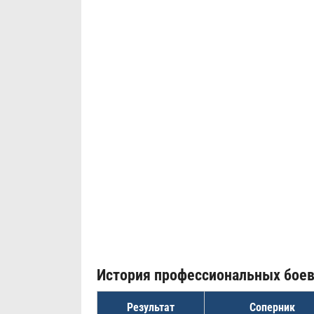
История профессиональных бое
Результат
Соперник