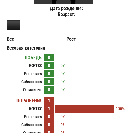
Дата рождения:
Возраст:
Вес
Рост
Весовая категория
ПОБЕДЫ
0
0
KO/TKO
0%
0
Решением
0%
0
Сабмишном
0%
0
Остальные
0%
ПОРАЖЕНИЯ
1
1
KO/TKO
100%
0
Решением
0%
0
Сабмишном
0%
0
Остальные
0%