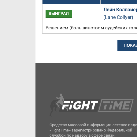
Лейн Коллайе
ВЫИГРАЛ
(Lane Collyer)
Решением (большинством судейских гол
ПОКА
Средство массовой информации сетевое изд
«FightTime» зарегистрировано Федеральной
службой по надзору в сфере связи,