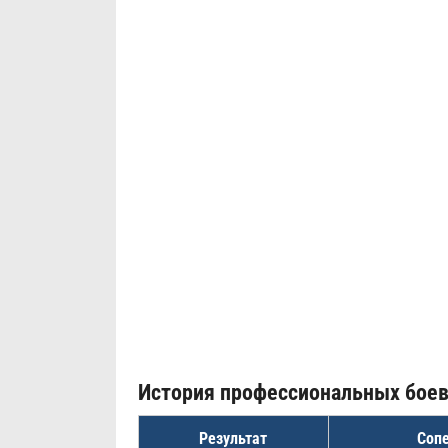
История профессиональных бое
Результат
Соп