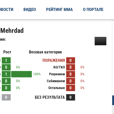
ОВОСТИ
ВИДЕО
РЕЙТИНГ ММА
О ПОРТАЛЕ
 Mehrdad
ия:
Рост
Весовая категория
Ы
1
ПОРАЖЕНИЯ
0
0
0
O
0%
KO/TKO
0%
1
0
м
100%
Решением
0%
0
0
м
0%
Сабмишном
0%
0
0
е
0%
Остальные
0%
И
0
БЕЗ РЕЗУЛЬТАТА
0