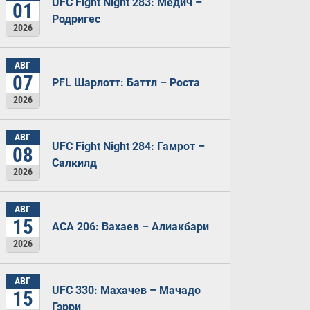
UFC Fight Night 283: Медич –
01
Родригес
2026
АВГ
07
PFL Шарлотт: Баттл – Роста
2026
АВГ
UFC Fight Night 284: Гамрот –
08
Салкилд
2026
АВГ
15
ACA 206: Вахаев – Алиакбари
2026
АВГ
UFC 330: Махачев – Мачадо
15
Гэрри