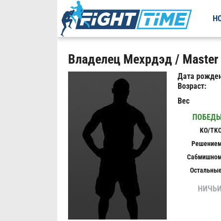
Н
Владелец Мехрдэд / Master
Дата рожден
Возраст:
Вес
ПОБЕД
KO/TK
Решение
Сабмишно
Остальны
НИЧЬ