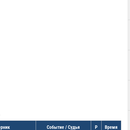
в
ерник
Событие / Судья
Р
Время