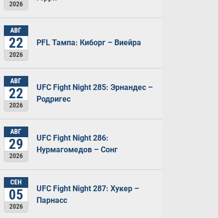
2026
АВГ
22
PFL Тампа: Киборг – Виейра
2026
АВГ
UFC Fight Night 285: Эрнандес –
22
Родригес
2026
АВГ
UFC Fight Night 286:
29
Нурмагомедов – Сонг
2026
СЕН
UFC Fight Night 287: Хукер –
05
Парнасс
2026