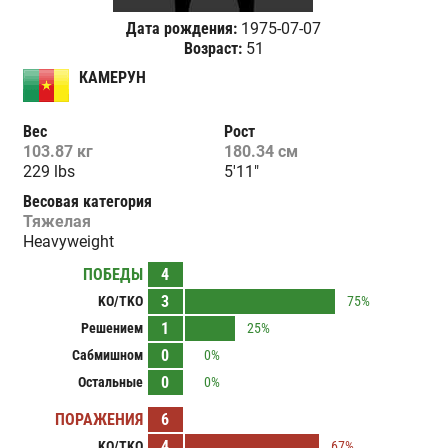
Дата рождения:
1975-07-07
Возраст:
51
КАМЕРУН
Вес
Рост
103.87 кг
180.34 см
229 lbs
5'11"
Весовая категория
Тяжелая
Heavyweight
ПОБЕДЫ
4
3
KO/TKO
75%
1
Решением
25%
0
Сабмишном
0%
0
Остальные
0%
ПОРАЖЕНИЯ
6
4
KO/TKO
67%