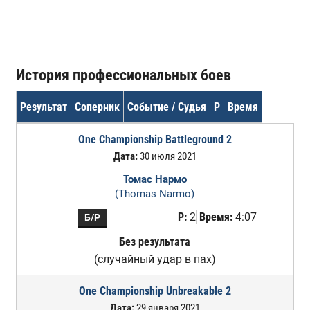
История профессиональных боев
Результат
Соперник
Событие / Судья
Р
Время
One Championship Battleground 2
Дата:
30 июля 2021
Томас Нармо
(Thomas Narmo)
Р:
2
Время:
4:07
Б/Р
Без результата
(случайный удар в пах)
One Championship Unbreakable 2
Дата:
29 января 2021