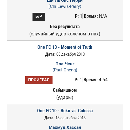
Ши Льюис Перри
(Chi Lewis-Parry)
Р:
1
Время:
N/A
Б/Р
Без результата
(случайный удар коленом в пах)
One FC 13 - Moment of Truth
Дата:
06 декабря 2013
Пол Ченг
(Paul Cheng)
Р:
1
Время:
4:54
ПРОИГРАЛ
Сабмишном
(удары)
One FC 10 - Boku vs. Colossa
Дата:
13 сентября 2013
Махмуд Хассан