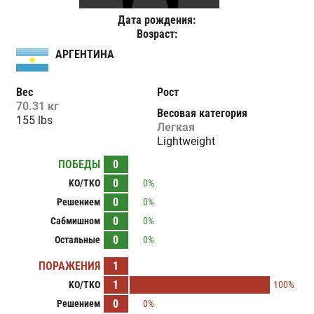
Дата рождения:
Возраст:
АРГЕНТИНА
Вес
Рост
70.31 кг
Весовая категория
155 lbs
Легкая
Lightweight
ПОБЕДЫ
0
0
KO/TKO
0%
0
Решением
0%
0
Сабмишном
0%
0
Остальные
0%
ПОРАЖЕНИЯ
1
1
KO/TKO
100%
0
Решением
0%