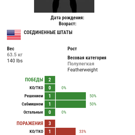
Дата рождения:
Возраст:
СОЕДИНЕННЫЕ ШТАТЫ
Вес
Рост
63.5 кг
Весовая категория
140 lbs
Полулегкая
Featherweight
ПОБЕДЫ
2
0
KO/TKO
0%
1
Решением
50%
1
Сабмишном
50%
0
Остальные
0%
ПОРАЖЕНИЯ
3
1
KO/TKO
33%