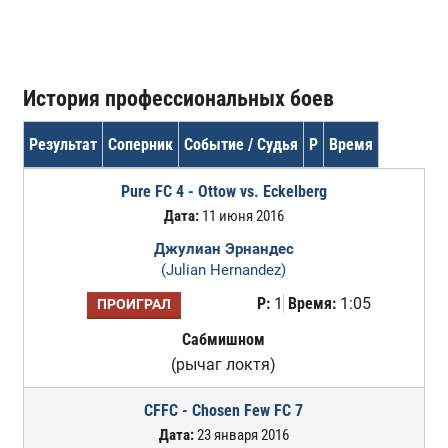
История профессиональных боев
Результат
Соперник
Событие / Судья
Р
Время
Pure FC 4 - Ottow vs. Eckelberg
Дата:
11 июня 2016
Джулиан Эрнандес
(Julian Hernandez)
Р:
1
Время:
1:05
ПРОИГРАЛ
Сабмишном
(рычаг локтя)
CFFC - Chosen Few FC 7
Дата:
23 января 2016