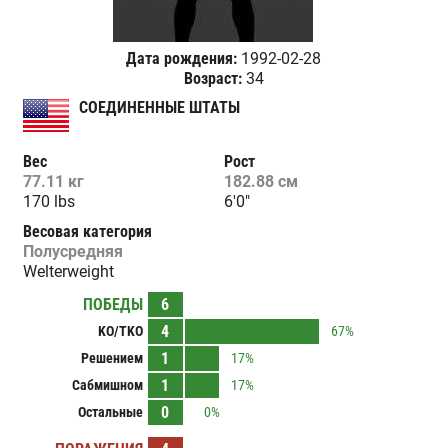
Дата рождения:
1992-02-28
Возраст:
34
СОЕДИНЕННЫЕ ШТАТЫ
Вес
Рост
77.11 кг
182.88 см
170 lbs
6'0"
Весовая категория
Полусредняя
Welterweight
ПОБЕДЫ
6
4
KO/TKO
67%
1
Решением
17%
1
Сабмишном
17%
0
Остальные
0%