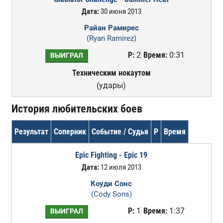
Дата:
30 июня 2013
Райан Рамирес
(Ryan Ramirez)
Р:
2
Время:
0:31
ВЫИГРАЛ
Техническим нокаутом
(удары)
История любительских боев
Результат
Соперник
Событие / Судья
Р
Время
Epic Fighting - Epic 19
Дата:
12 июля 2013
Коуди Сонс
(Cody Sons)
Р:
1
Время:
1:37
ВЫИГРАЛ