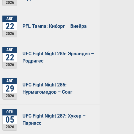
2026
АВГ
22
PFL Тампа: Киборг – Виейра
2026
АВГ
UFC Fight Night 285: Эрнандес –
22
Родригес
2026
АВГ
UFC Fight Night 286:
29
Нурмагомедов – Сонг
2026
СЕН
UFC Fight Night 287: Хукер –
05
Парнасс
2026