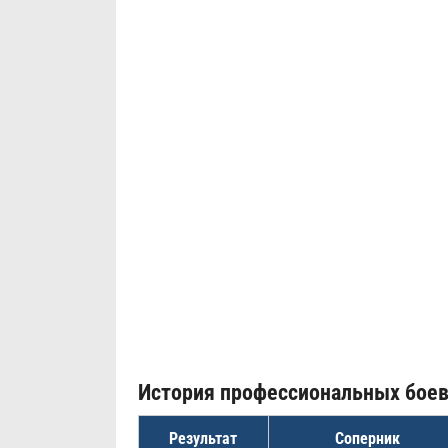
История профессиональных бое
Результат
Соперник