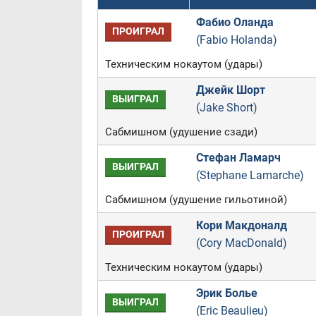
Фабио Оланда
ПРОИГРАЛ
(Fabio Holanda)
Техническим нокаутом (удары)
Джейк Шорт
ВЫИГРАЛ
(Jake Short)
Сабмишном (удушение сзади)
Стефан Ламарч
ВЫИГРАЛ
(Stephane Lamarche)
Сабмишном (удушение гильотиной)
Кори Макдоналд
ПРОИГРАЛ
(Cory MacDonald)
Техническим нокаутом (удары)
Эрик Болье
ВЫИГРАЛ
(Eric Beaulieu)