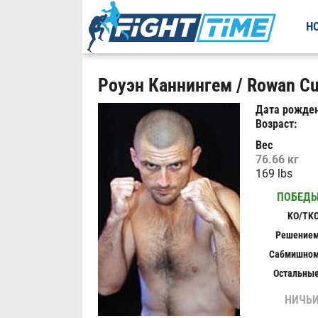
Н
Роуэн Каннингем / Rowan C
Дата рожден
Возраст:
Вес
76.66 кг
169 lbs
ПОБЕД
KO/TK
Решение
Сабмишно
Остальны
НИЧЬ