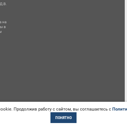
Д.В.
а на
ы в
м
okie. Продолжив работу с сайтом, вы соглашаетесь с
Полити
ПОНЯТНО