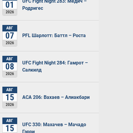
UFC Fight Night 283: Медич –
01
Родригес
2026
АВГ
07
PFL Шарлотт: Баттл – Роста
2026
АВГ
UFC Fight Night 284: Гамрот –
08
Салкилд
2026
АВГ
15
ACA 206: Вахаев – Алиакбари
2026
АВГ
UFC 330: Махачев – Мачадо
15
Гэрри