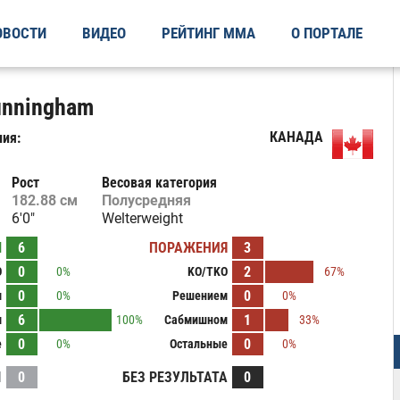
ОВОСТИ
ВИДЕО
РЕЙТИНГ ММА
О ПОРТАЛЕ
unningham
КАНАДА
ия:
Рост
Весовая категория
182.88 см
Полусредняя
6'0"
Welterweight
Ы
6
ПОРАЖЕНИЯ
3
0
2
O
0%
KO/TKO
67%
0
0
м
0%
Решением
0%
6
1
м
100%
Сабмишном
33%
0
0
е
0%
Остальные
0%
И
0
БЕЗ РЕЗУЛЬТАТА
0