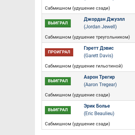
Сабмишном (удушение сзади)
Джордан Джуэлл
ВЫИГРАЛ
(Jordan Jewell)
Сабмишном (удушение треугольником)
Гэретт Дэвис
ПРОИГРАЛ
(Garett Davis)
Сабмишном (удушение гильотиной)
Аарон Трегир
ВЫИГРАЛ
(Aaron Tregear)
Сабмишном (удушение сзади)
Эрик Болье
ВЫИГРАЛ
(Eric Beaulieu)
Сабмишном (удушение сзади)