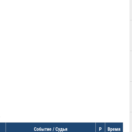
в
Событие / Судья
Р
Время