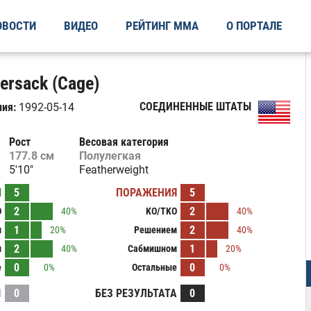
ОВОСТИ
ВИДЕО
РЕЙТИНГ ММА
О ПОРТАЛЕ
ersack (Cage)
СОЕДИНЕННЫЕ ШТАТЫ
ия:
1992-05-14
Рост
Весовая категория
177.8 см
Полулегкая
5'10"
Featherweight
Ы
5
ПОРАЖЕНИЯ
5
2
2
O
40%
KO/TKO
40%
1
2
м
20%
Решением
40%
2
1
м
40%
Сабмишном
20%
0
0
е
0%
Остальные
0%
И
0
БЕЗ РЕЗУЛЬТАТА
0