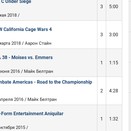
C Under Siege
3
5:00
мая 2018 /
 California Cage Wars 4
3
3:00
марта 2018 / Аарон Стайн
 38 - Moises vs. Emmers
1
1:15
июня 2016 / Майк Белтран
bate Americas - Road to the Championship
2
4:28
апреля 2016 / Майк Белтран
-Form Entertainment Aniquilar
1
1:32
октября 2015 /