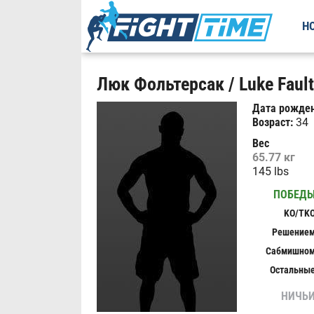
Н
Люк Фольтерсак / Luke Fault
Дата рожден
Возраст:
34
Вес
65.77 кг
145 lbs
ПОБЕД
KO/TK
Решение
Сабмишно
Остальны
НИЧЬ