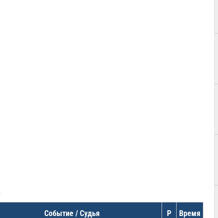
в
Событие / Судья
Р
Время