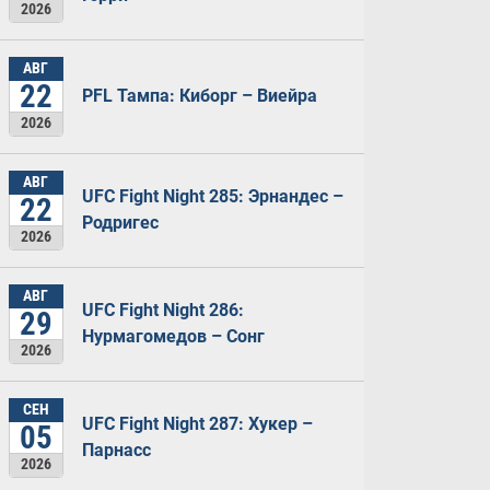
2026
АВГ
22
PFL Тампа: Киборг – Виейра
2026
АВГ
UFC Fight Night 285: Эрнандес –
22
Родригес
2026
АВГ
UFC Fight Night 286:
29
Нурмагомедов – Сонг
2026
СЕН
UFC Fight Night 287: Хукер –
05
Парнасс
2026