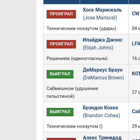
Хосе Марискаль
CW 
ПРОИГРАЛ
(Jose Mariscal)
Техническим нокаутом (удары)
04 
Илайджа Джонс
LFA
ПРОИГРАЛ
(Elijah Johns)
Решением (единогласным)
16 
ДеМаркус Браун
KOT
ВЫИГРАЛ
(DeMarcus Brown)
Сабмишном (удушение
27 
гильотиной)
Брэндон Кохеа
Cal
ВЫИГРАЛ
(Brandon Cohea)
Техническим нокаутом ()
29 
Алекс Тринидад