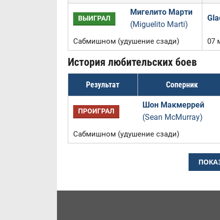
Мигелито Марти
Gla
ВЫИГРАЛ
(Miguelito Marti)
Сабмишном (удушение сзади)
07 
История любительских боев
Результат
Соперник
Шон Макмеррей
ПРОИГРАЛ
(Sean McMurray)
Сабмишном (удушение сзади)
ПОКА