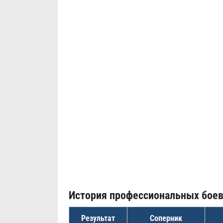
История профессиональных бое
Результат
Соперник