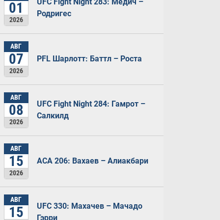
UFC Fight Night 283: Медич –
01
Родригес
2026
АВГ
07
PFL Шарлотт: Баттл – Роста
2026
АВГ
UFC Fight Night 284: Гамрот –
08
Салкилд
2026
АВГ
15
ACA 206: Вахаев – Алиакбари
2026
АВГ
UFC 330: Махачев – Мачадо
15
Гэрри