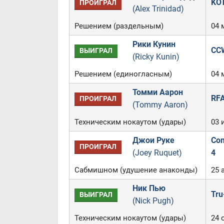
KOT
ПРОИГРАЛ
(Alex Trinidad)
Решением (раздельным)
04 
Рики Кунин
CCW
ВЫИГРАЛ
(Ricky Kunin)
Решением (единогласным)
04 
Томми Аарон
RFA
ПРОИГРАЛ
(Tommy Aaron)
Техническим нокаутом (удары)
03 
Джои Руке
Com
ПРОИГРАЛ
(Joey Ruquet)
4
Сабмишном (удушение анаконды)
25 
Ник Пью
Tru
ВЫИГРАЛ
(Nick Pugh)
Техническим нокаутом (удары)
24 