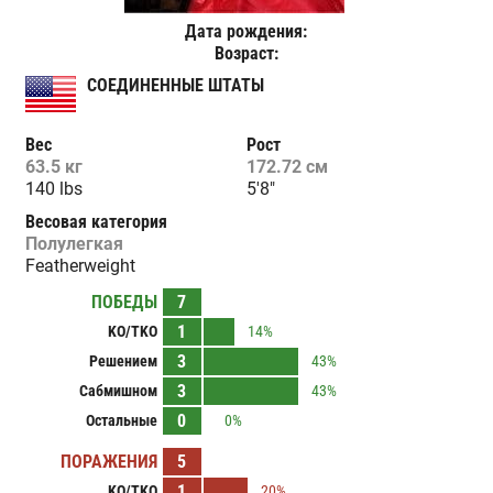
Дата рождения:
Возраст:
СОЕДИНЕННЫЕ ШТАТЫ
Вес
Рост
63.5 кг
172.72 см
140 lbs
5'8"
Весовая категория
Полулегкая
Featherweight
ПОБЕДЫ
7
1
KO/TKO
14%
3
Решением
43%
3
Сабмишном
43%
0
Остальные
0%
ПОРАЖЕНИЯ
5
1
KO/TKO
20%