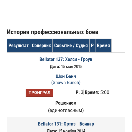
История профессиональных боев
Результат
Соперник
Событие / Судья
Р
Время
Bellator 137: Холси - Гроув
Дата:
15 мая 2015
Шон Банч
(Shawn Bunch)
Р:
3
Время:
5:00
ПРОИГРАЛ
Решением
(единогласным)
Bellator 131: Ортиз - Боннар
Дата:
15 ноября 2014