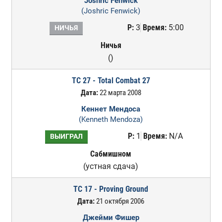
Joshric Fenwick
(Joshric Fenwick)
Р:
3
Время:
5:00
НИЧЬЯ
Ничья
()
TC 27 - Total Combat 27
Дата:
22 марта 2008
Кеннет Мендоса
(Kenneth Mendoza)
Р:
1
Время:
N/A
ВЫИГРАЛ
Сабмишном
(устная сдача)
TC 17 - Proving Ground
Дата:
21 октября 2006
Джейми Фишер