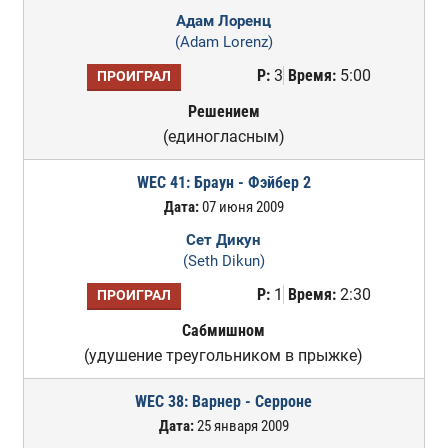
Адам Лоренц
(Adam Lorenz)
Р:
3
Время:
5:00
ПРОИГРАЛ
Решением
(единогласным)
WEC 41: Браун - Фэйбер 2
Дата:
07 июня 2009
Сет Дикун
(Seth Dikun)
Р:
1
Время:
2:30
ПРОИГРАЛ
Сабмишном
(удушение треугольником в прыжке)
WEC 38: Варнер - Серроне
Дата:
25 января 2009